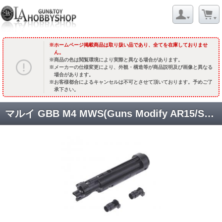
ホームページ掲載商品は取り扱い品であり、全てを在庫しておりませ
ん。
商品の色は閲覧環境により実際と異なる場合があります。
メーカーの仕様変更により、外観・構造等が商品説明及び画像と異なる
場合があります。
お客様都合によるキャンセルは不可とさせて頂いております。予めご了
承下さい。
マルイ GBB M4 MWS(Guns Modify AR15/SCAR-L GBB)用 EVO アジャスタブル ローディングノズルセット [GM0628] [取寄]