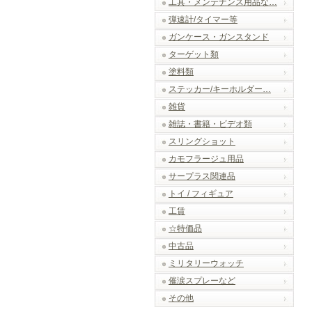
工具・メンテナンス用品な…
弾速計/タイマー等
ガンケース・ガンスタンド
ターゲット類
塗料類
ステッカー/キーホルダー…
雑貨
雑誌・書籍・ビデオ類
スリングショット
カモフラージュ用品
サープラス関連品
トイ / フィギュア
工賃
☆特価品
中古品
ミリタリーウォッチ
催涙スプレーなど
その他