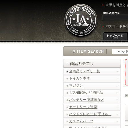
大阪を拠点とす
パスワードを
全商品カテゴリ一覧
トイガン本体
マガジン
ガス/BB弾など 消耗品
バッテリー 充電器など
カートリッジ/火薬
ハンドグレネード(手りゅ…
カスタムパーツ