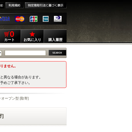
0
カート
お気に入り
購入履歴
りません。
と異なる場合があります。
予めご了承下さい。
O オープン型 [取寄]
寄]