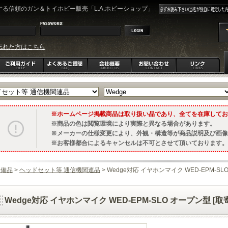
る信頼のガン＆トイホビー販売「L.A.ホビーショップ」
忘れた方はこちら
ホームページ掲載商品は取り扱い品であり、全てを在庫してお
商品の色は閲覧環境により実際と異なる場合があります。
メーカーの仕様変更により、外観・構造等が商品説明及び画像
お客様都合によるキャンセルは不可とさせて頂いております。
装備品
>
ヘッドセット等 通信機関連品
> Wedge対応 イヤホンマイク WED-EPM-SL
Wedge対応 イヤホンマイク WED-EPM-SLO オープン型 [取