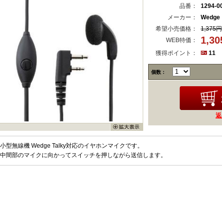
品番：
1294-0
メーカー：
Wedge
希望小売価格：
1,375円
1,3
WEB特価：
獲得ポイント：
11
個数：
返
小型無線機 Wedge Talky対応のイヤホンマイクです。
中間部のマイクに向かってスイッチを押しながら送信します。