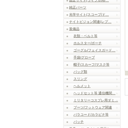
固定サイト(ライフル用/…
純正パーツ
光学サイト(スコープ/ド…
ナイトビジョン関連(レプ…
装備品
衣類・ベルト等
ホルスター/ポーチ
ゴーグル/フェイスガード…
手袋/グローブ
帽子/スカーフ/マスク等
バッグ類
スリング
ヘルメット
ヘッドセット等 通信機関…
ミリタリーコスプレ用ダミ…
ブーツ/フットウェア関連
パラコード/カラビナ等
パッチ