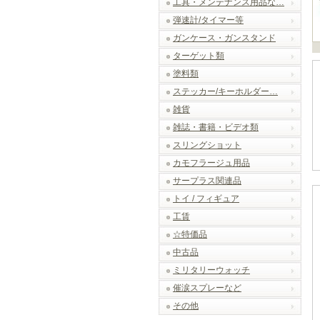
工具・メンテナンス用品な…
弾速計/タイマー等
ガンケース・ガンスタンド
ターゲット類
塗料類
ステッカー/キーホルダー…
雑貨
雑誌・書籍・ビデオ類
スリングショット
カモフラージュ用品
サープラス関連品
トイ / フィギュア
工賃
☆特価品
中古品
ミリタリーウォッチ
催涙スプレーなど
その他