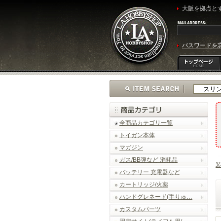
大阪を拠点とす
パスワードを
全商品カテゴリ一覧
トイガン本体
マガジン
ガス/BB弾など 消耗品
バッテリー 充電器など
カートリッジ/火薬
ハンドグレネード(手りゅ…
カスタムパーツ