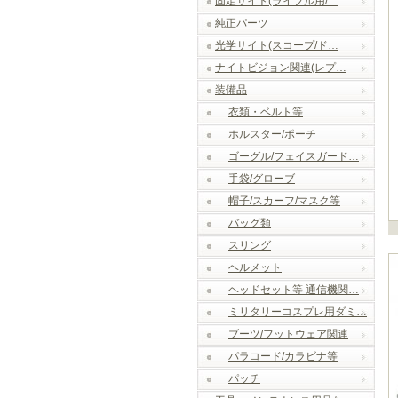
固定サイト(ライフル用/…
純正パーツ
光学サイト(スコープ/ド…
ナイトビジョン関連(レプ…
装備品
衣類・ベルト等
ホルスター/ポーチ
ゴーグル/フェイスガード…
手袋/グローブ
帽子/スカーフ/マスク等
バッグ類
スリング
ヘルメット
ヘッドセット等 通信機関…
ミリタリーコスプレ用ダミ…
ブーツ/フットウェア関連
パラコード/カラビナ等
パッチ