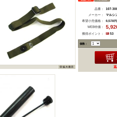
品番：
107-30
メーカー：
マルシ
希望小売価格：
6,578円
5,9
WEB特価：
獲得ポイント：
53
個数：
返