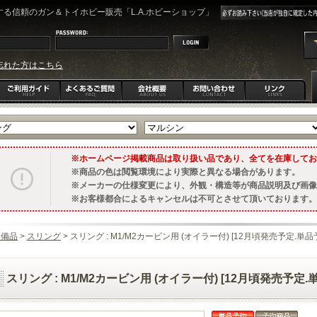
る信頼のガン＆トイホビー販売「L.A.ホビーショップ」
忘れた方はこちら
ホームページ掲載商品は取り扱い品であり、全てを在庫してお
商品の色は閲覧環境により実際と異なる場合があります。
メーカーの仕様変更により、外観・構造等が商品説明及び画像
お客様都合によるキャンセルは不可とさせて頂いております。
装備品
>
スリング
> スリング : M1/M2カービン用 (オイラー付) [12月頃発売予定.単品
スリング : M1/M2カービン用 (オイラー付) [12月頃発売予定.