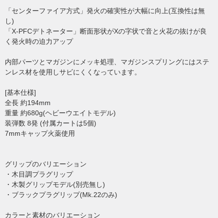
「センターファイア方式」発火の確実性が大幅に向上(互換性は無
し)
「X-PFCデトネーター」断面形状がXの字状で音と火花の抜けが良
く発火時の迫力アップ
内部パーツとマガジンにメッキ処理、マガジンスプリングにはステ
ンレス材を使用しサビにくくなっています。
[基本仕様]
全長 約194mm
重量 約680g(ヘビーウエイトモデル)
装弾数 8発 (付属カートは5個)
7mmキャップ火薬使用
グリップのバリエーション
・木目調プラグリップ
・木製グリップモデル(別売無し)
・ブラックプラグリップ(Mk.22のみ)
カラーと素材のバリエーション