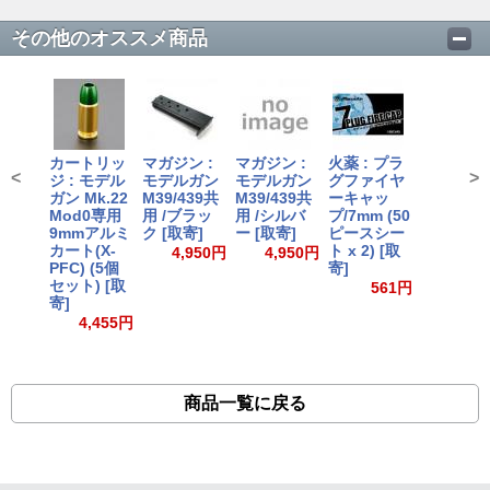
その他のオススメ商品
カートリッ
マガジン :
マガジン :
火薬 : プラ
<
>
ジ : モデル
モデルガン
モデルガン
グファイヤ
ガン Mk.22
M39/439共
M39/439共
ーキャッ
Mod0専用
用 /ブラッ
用 /シルバ
プ/7mm (50
9mmアルミ
ク [取寄]
ー [取寄]
ピースシー
カート(X-
ト x 2) [取
4,950円
4,950円
PFC) (5個
寄]
セット) [取
561円
寄]
4,455円
商品一覧に戻る