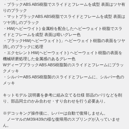
・ブラックABS ABS樹脂でスライドとフレームを成型 表面はツヤ有
りのブラック
・マットブラックABS ABS樹脂でスライドとフレームを成型 表面は
ツヤ消しのブラック
・HW(ヘビーウイト) 金属粉を配合したヘビーウェイト樹脂でスラ
イドとフレームを成型 表面は暗いグレー色
・ブラックHW(ヘビーウェイト)」ヘビーウェイト樹脂の表面をツヤ
消しのブラックに処理
・エクセレントHW(ヘビーウェイト) ヘビーウェイト樹脂の表面を
機械研磨処理した金属感のあるグレー色
WディープブラックABS ABS樹脂製のスライドとフレームにブラッ
クメッキ
・シルバーABS ABS樹脂製のスライドとフレームに、シルバー色の
メッキ
キットモデル 説明書を参考に組み立てる仕様 部品のバリなどを削
り、部品同士のかみ合わせ・すり合わせを行う必要あり。
※デコッキング操作後に、レバーは自動で復帰しません。
ノーマルのM39/439の様な復帰用のスプリングが入っていませ
ん。