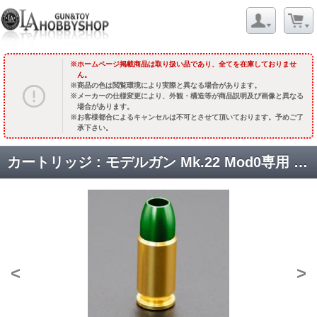
ホームページ掲載商品は取り扱い品であり、全てを在庫しておりませ
ん。
商品の色は閲覧環境により実際と異なる場合があります。
メーカーの仕様変更により、外観・構造等が商品説明及び画像と異なる
場合があります。
お客様都合によるキャンセルは不可とさせて頂いております。予めご了
承下さい。
カートリッジ : モデルガン Mk.22 Mod0専用 9mmアルミカート(X-PFC) (5個セット) [取寄]
<
>