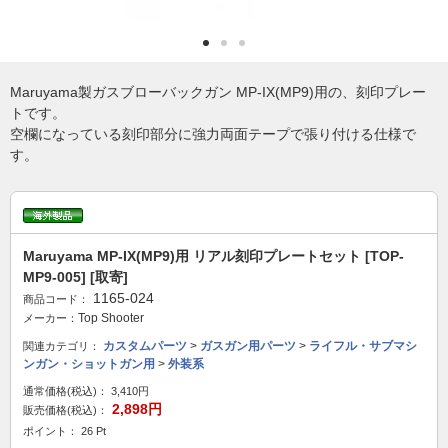
Maruyama製ガスブローバックガン MP-IX(MP9)用の、刻印プレー
トです。
空欄になっている刻印部分に強力両面テープで張り付ける仕様で
す。
Maruyama MP-IX(MP9)用 リアル刻印プレートセット [TOP-
MP9-005] [取寄]
1165-024
商品コード：
Top Shooter
メーカー：
カスタムパーツ
>
ガスガン用パーツ
>
ライフル・サブマシ
関連カテゴリ：
ンガン・ショットガン用
>
外装系
通常価格(税込)：
3,410円
2,898円
販売価格(税込)：
ポイント： 26 Pt