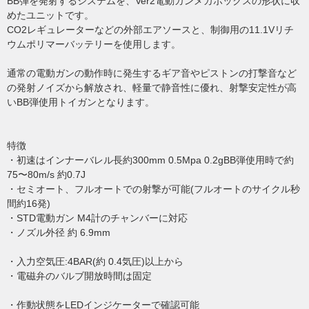
BB弾を発射するシステムを、Ver2電動ガンメカボックスの形状に収
めたユニットです。
CO2レギュレーターなどの外部エアソースと、制御用の11.1Vリチ
ウムポリマーバッテリーを使用します。
通常の電動ガンの動作時に発生するギア音やピストンの打撃音など
の発射ノイズから解放され、軽量で静音性に優れ、射撃安定性が高
いBB弾使用トイガンとなります。
特徴
・初速はインナーバレル長約300mm 0.5Mpa 0.2gBB弾使用時で約
75〜80m/s 約0.7J
・セミオート、フルオートでの射撃が可能(フルオートのサイクル秒
間約16発)
・STD電動ガン M4計のチャンバーに対応
・ノズル外径 約 6.9mm
・入力空気圧:4BAR(約 0.4気圧)以上から
・電磁弁のバルブ開放時間は固定
・作動状態をLEDインジケーターで確認可能