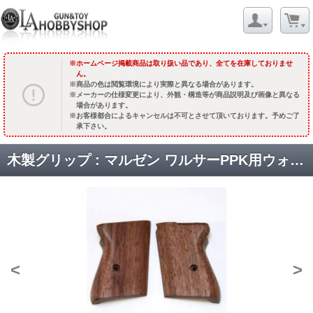
ホームページ掲載商品は取り扱い品であり、全てを在庫しておりませ
ん。
商品の色は閲覧環境により実際と異なる場合があります。
メーカーの仕様変更により、外観・構造等が商品説明及び画像と異なる
場合があります。
お客様都合によるキャンセルは不可とさせて頂いております。予めご了
承下さい。
木製グリップ : マルゼン ワルサーPPK用ウォールナット [CG-151] [品切中.再入荷時期未定]
<
>