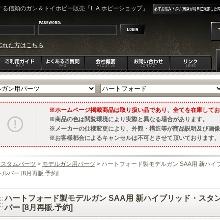
る信頼のガン＆トイホビー販売「L.A.ホビーショップ」
忘れた方はこちら
ホームページ掲載商品は取り扱い品であり、全てを在庫してお
商品の色は閲覧環境により実際と異なる場合があります。
メーカーの仕様変更により、外観・構造等が商品説明及び画像
お客様都合によるキャンセルは不可とさせて頂いております。
カスタムパーツ
>
モデルガン用パーツ
> ハートフォード製モデルガン SAA用 新ハ
シルバー [8月再販.予約]
ハートフォード製モデルガン SAA用 新ハイブリッド・スタン
バー [8月再販.予約]