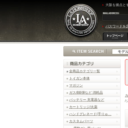
大阪を拠点とす
パスワードを
全商品カテゴリ一覧
トイガン本体
マガジン
ガス/BB弾など 消耗品
バッテリー 充電器など
/
カートリッジ/火薬
ハンドグレネード(手りゅ…
カスタムパーツ