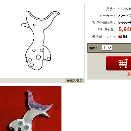
品番：
93-059
メーカー：
ハート
希望小売価格：
6,600円
5,9
WEB特価：
獲得ポイント：
54
個数：
返