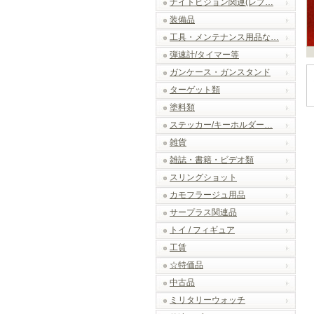
ナイトビジョン関連(レプ…
装備品
工具・メンテナンス用品な…
弾速計/タイマー等
ガンケース・ガンスタンド
ターゲット類
塗料類
ステッカー/キーホルダー…
雑貨
雑誌・書籍・ビデオ類
スリングショット
カモフラージュ用品
サープラス関連品
トイ / フィギュア
工賃
☆特価品
中古品
ミリタリーウォッチ