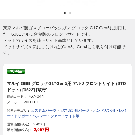
東京マルイ製ガスブローバックガン グロック G17 Gen5に対応し
た、6061アルミ合金製のフロントサイトです。
ドットのサイズを純正サイト基準としています。
ドットサイズを気にしなければGen3、Gen4にも取り付け可能で
す。
マルイ GBB グロックG17Gen5用 アルミフロントサイト (STD
ドット) [3523] [取寄]
767-844
商品コード：
WII TECH
メーカー：
カスタムパーツ
>
ガスガン用パーツ
>
ハンドガン用
>
レバ
関連カテゴリ：
ー・トリガー・ハンマー・シアー・サイト等
通常価格(税込)：
2,420円
2,057円
販売価格(税込)：