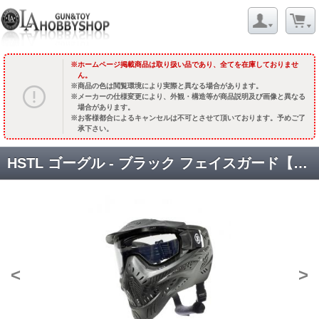
ホームページ掲載商品は取り扱い品であり、全てを在庫しておりませ
ん。
商品の色は閲覧環境により実際と異なる場合があります。
メーカーの仕様変更により、外観・構造等が商品説明及び画像と異なる
場合があります。
お客様都合によるキャンセルは不可とさせて頂いております。予めご了
承下さい。
HSTL ゴーグル - ブラック フェイスガード【ブラック】[77100002] [品切中.再入荷時期未定]
<
>