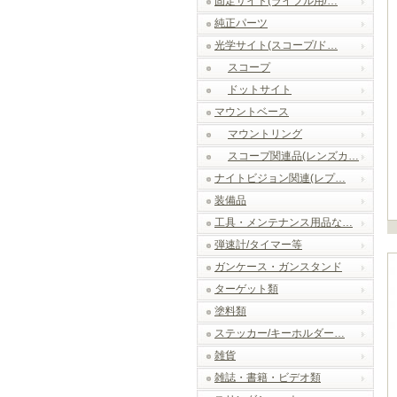
固定サイト(ライフル用/…
純正パーツ
光学サイト(スコープ/ド…
スコープ
ドットサイト
マウントベース
マウントリング
スコープ関連品(レンズカ…
ナイトビジョン関連(レプ…
装備品
工具・メンテナンス用品な…
弾速計/タイマー等
ガンケース・ガンスタンド
ターゲット類
塗料類
ステッカー/キーホルダー…
雑貨
雑誌・書籍・ビデオ類