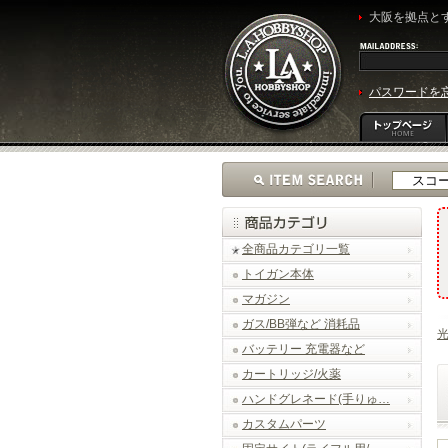
大阪を拠点とす
パスワードを
全商品カテゴリ一覧
トイガン本体
マガジン
ガス/BB弾など 消耗品
光
バッテリー 充電器など
カートリッジ/火薬
ハンドグレネード(手りゅ…
カスタムパーツ