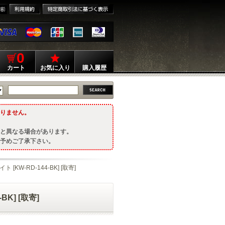
0
カート
お気に入り
購入履歴
りません。
と異なる場合があります。
予めご了承下さい。
ト [KW-RD-144-BK] [取寄]
BK] [取寄]