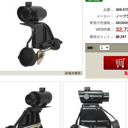
品番：
369-57
メーカー：
ノーブ
希望小売価格：
38,500
32,
WEB特価：
獲得ポイント：
297
個数：
返