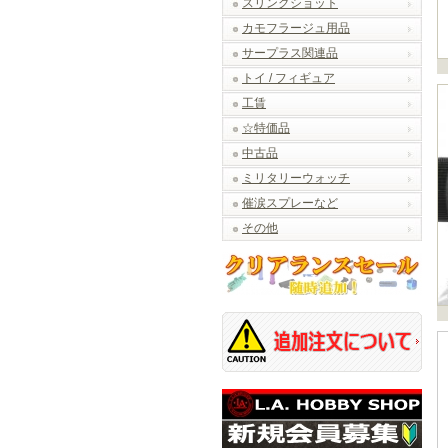
スリングショット
カモフラージュ用品
サープラス関連品
トイ / フィギュア
工賃
☆特価品
中古品
ミリタリーウォッチ
催涙スプレーなど
その他