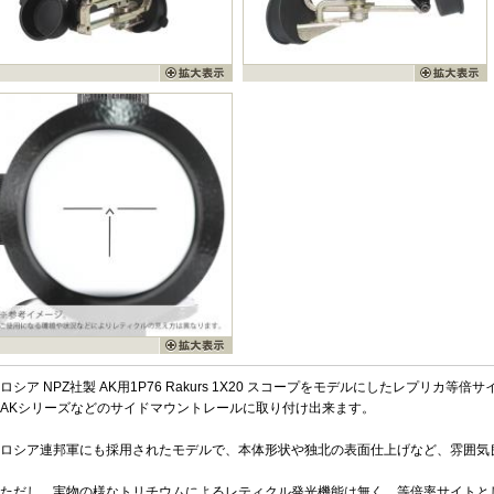
ロシア NPZ社製 AK用1P76 Rakurs 1X20 スコープをモデルにしたレプリカ等倍
AKシリーズなどのサイドマウントレールに取り付け出来ます。
ロシア連邦軍にも採用されたモデルで、本体形状や独北の表面仕上げなど、雰囲気
ただし、実物の様なトリチウムによるレティクル発光機能は無く、等倍率サイトと