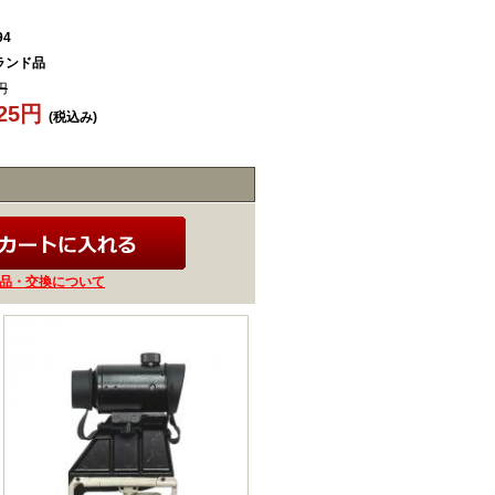
94
ランド品
円
725円
(税込み)
品・交換について