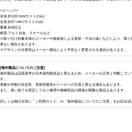
<スペック>
全長:約100 mm(サイトのみ)
全高:約57 mm (サイトのみ)
重量:約482 g
材質:アルミ合金、スチールなど
※取り付け対象本体のメーカーや個体差による形状・寸法の違いなどにより、取り
来ない場合があります。
※デザインや仕様等はメーカー都合により予告なく変更される場合があります。
[海外製品についてのご注意]
海外製品は品質基準が日本国内製造品と異なるため、メーカーが正常と判断してい
す。
美観や作動の安定性、実射性能等がメーカーの主張と異なる場合もあります。
また、使い捨てを想定しており修理や補修部品の調達が困難な製品もあります。
詳しくは御注文前に「ご利用ガイド」の「海外製品についてのご注意」をお読み頂