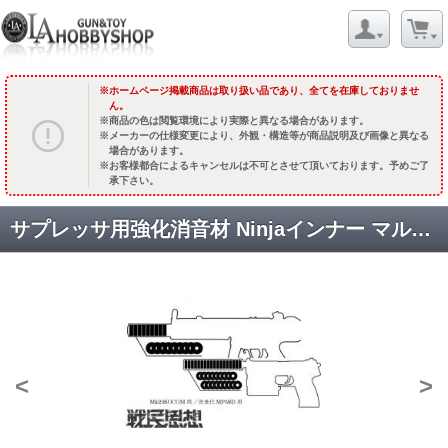
ホームページ掲載商品は取り扱い品であり、全てを在庫しておりませ
ん。
商品の色は閲覧環境により実際と異なる場合があります。
メーカーの仕様変更により、外観・構造等が商品説明及び画像と異なる
場合があります。
お客様都合によるキャンセルは不可とさせて頂いております。予めご了
承下さい。
サプレッサ用強化消音材 Ninjaインナー マルイ Mk23SOCOMサイレンサー用 [取寄:長納期]
<
>