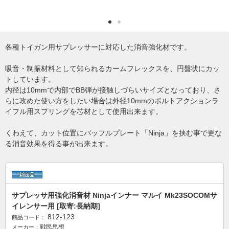
各種トイガン用サプレッサーに対応した消音強化材です。
吸音・制振材料として知られるカームフレックスを、円盤状にカッ
トしています。
内径は10mmで内部でBB弾が接触しづらいサイズとなっており、さ
らに攻めた使い方をしたい場合は外径10mmのボルトアクションラ
イフル用スプリングを芯材として使用出来ます。
くわえて、カット位置にバッフルプレート「Ninja」を挟む事で更な
る消音効果を得る事が出来ます。
サプレッサ用強化消音材 Ninjaインナー マルイ Mk23SOCOMサ
イレンサー用 [取寄:長納期]
812-123
商品コード：
戦民思想
メーカー：