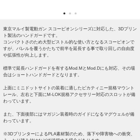
東京マルイ製電動ガン スコーピオンシリーズに対応した、3Dプリン
ト製法のハンドガードです。
コンパクトさのため大型ピストル的な使い方となるスコーピオンで
すが、バレルを覆うかたちで前半を延長する事で取り回しの自由度
や拡張性が向上します。
標準で延長ハンドガードを有するMod.MとMod.Dにも対応、その場
合はショートハンドガードとなります。
上面にミニドットサイトの装着に適したピカティニー規格マウント
レール、左右と下面にM-LOK規格アクセサリー対応のスロットが備
わっています。
また、下面後部にはマガジン装着時のガイドになるマグウェルが備
わっています。
※3DプリンターによるPLA素材製のため、落下や障害物への衝突、