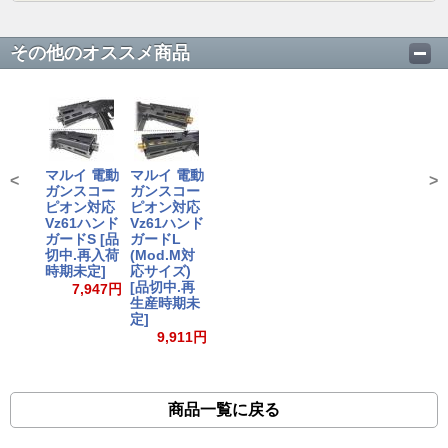
その他のオススメ商品
マルイ 電動
マルイ 電動
<
>
ガンスコー
ガンスコー
ピオン対応
ピオン対応
Vz61ハンド
Vz61ハンド
ガードS [品
ガードL
切中.再入荷
(Mod.M対
時期未定]
応サイズ)
[品切中.再
7,947円
生産時期未
定]
9,911円
商品一覧に戻る