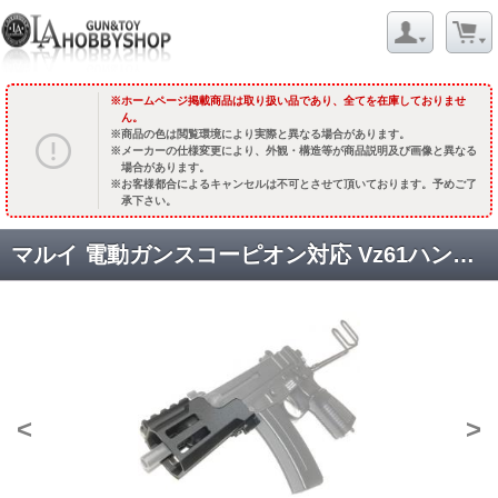
ホームページ掲載商品は取り扱い品であり、全てを在庫しておりませ
ん。
商品の色は閲覧環境により実際と異なる場合があります。
メーカーの仕様変更により、外観・構造等が商品説明及び画像と異なる
場合があります。
お客様都合によるキャンセルは不可とさせて頂いております。予めご了
承下さい。
マルイ 電動ガンスコーピオン対応 Vz61ハンドガードDM [品切中.再入荷時期未定]
<
>