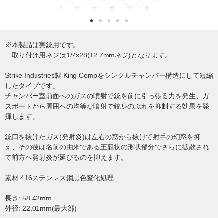
※本製品は実銃用です。
取り付け用ネジは1/2x28(12.7mmネジ)となります。
Strike Industries製 King Compをシングルチャンバー構造にして短縮
したタイプです。
チャンバー室前面へのガスの噴射で銃を前に引っ張る力を発生、ガ
スポートから周囲への均等な噴射で銃身のぶれを抑制する効果を発
揮します。
銃口を抜けたガス(発射炎)は左右の窓から抜けて射手の幻惑を抑
え、その後は名前の由来である王冠状の形状部分でさらに拡散され
て前方へ発射炎が延びるのを抑えます。
素材 416ステンレス鋼黒色窒化処理
長さ: 58.42mm
外径: 22.01mm(最大部)