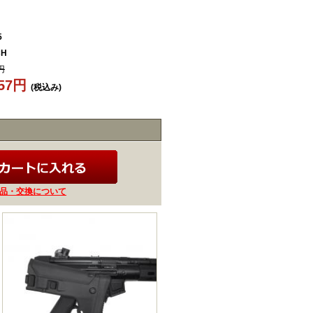
5
CH
円
557円
(税込み)
品・交換について