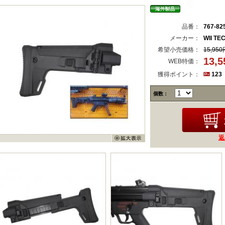
品番：
767-82
メーカー：
WII TE
希望小売価格：
15,950
13,
WEB特価：
獲得ポイント：
123
個数：
返