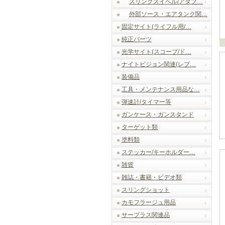
スリングスイベル/アダプ…
外部ソース・エアタンク関…
固定サイト(ライフル用/…
純正パーツ
光学サイト(スコープ/ド…
ナイトビジョン関連(レプ…
装備品
工具・メンテナンス用品な…
弾速計/タイマー等
ガンケース・ガンスタンド
ターゲット類
塗料類
ステッカー/キーホルダー…
雑貨
雑誌・書籍・ビデオ類
スリングショット
カモフラージュ用品
サープラス関連品