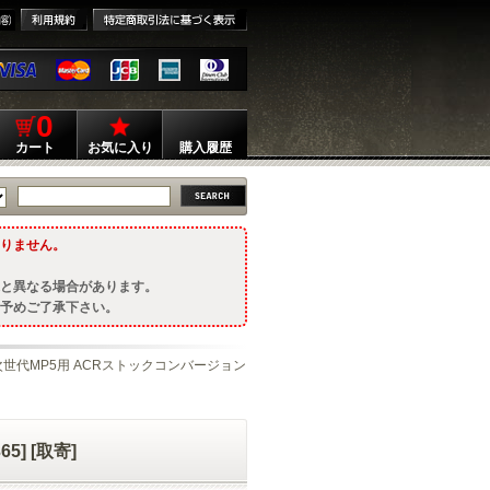
0
カート
お気に入り
購入履歴
りません。
と異なる場合があります。
予めご了承下さい。
 次世代MP5用 ACRストックコンバージョン
] [取寄]