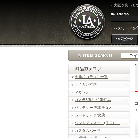
大阪を拠点とす
パスワードを
全商品カテゴリ一覧
トイガン本体
マガジン
ガス/BB弾など 消耗品
バッテリー 充電器など
キ
カートリッジ/火薬
ハンドグレネード(手りゅ…
カスタムパーツ