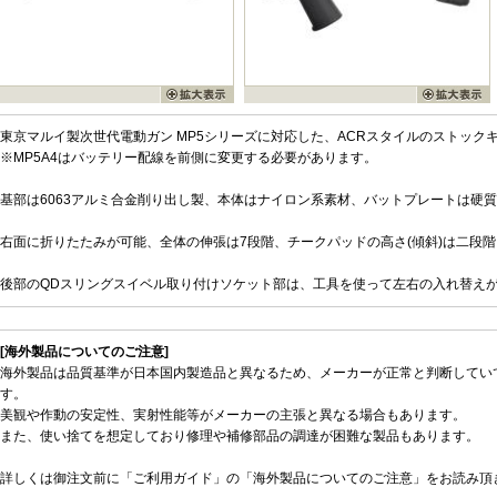
東京マルイ製次世代電動ガン MP5シリーズに対応した、ACRスタイルのストック
※MP5A4はバッテリー配線を前側に変更する必要があります。
基部は6063アルミ合金削り出し製、本体はナイロン系素材、バットプレートは硬
右面に折りたたみが可能、全体の伸張は7段階、チークパッドの高さ(傾斜)は二段
後部のQDスリングスイベル取り付けソケット部は、工具を使って左右の入れ替え
[海外製品についてのご注意]
海外製品は品質基準が日本国内製造品と異なるため、メーカーが正常と判断してい
す。
美観や作動の安定性、実射性能等がメーカーの主張と異なる場合もあります。
また、使い捨てを想定しており修理や補修部品の調達が困難な製品もあります。
詳しくは御注文前に「ご利用ガイド」の「海外製品についてのご注意」をお読み頂