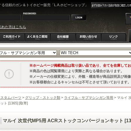
る信頼のガン＆トイホビー販売「L.A.ホビーショップ」
忘れた方はこちら
ホームページ掲載商品は取り扱い品であり、全てを在庫してお
商品の色は閲覧環境により実際と異なる場合があります。
メーカーの仕様変更により、外観・構造等が商品説明及び画像
お客様都合によるキャンセルは不可とさせて頂いております。
カスタムパーツ
>
グリップ・ストック類
>
ライフル・サブマシンガン等用
> マルイ
ット [1365] [取寄]
マルイ 次世代MP5用 ACRストックコンバージョンキット [1365