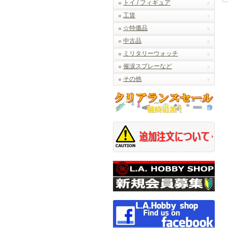
トイ / フィギュア
工賃
☆特価品
中古品
ミリタリーウォッチ
催涙スプレーなど
その他