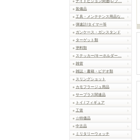
ナイトビジョン関連(レプ…
装備品
工具・メンテナンス用品な…
弾速計/タイマー等
ガンケース・ガンスタンド
ターゲット類
塗料類
ステッカー/キーホルダー…
雑貨
雑誌・書籍・ビデオ類
スリングショット
カモフラージュ用品
サープラス関連品
トイ / フィギュア
工賃
☆特価品
中古品
ミリタリーウォッチ