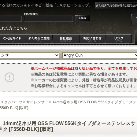
る信頼のガン＆トイホビー販売「L.A.ホビーショップ」
忘れた方はこちら
ホームページ掲載商品は取り扱い品であり、全てを在庫してお
商品の色は閲覧環境により実際と異なる場合があります。
メーカーの仕様変更により、外観・構造等が商品説明及び画像
お客様都合によるキャンセルは不可とさせて頂いております。
カスタムパーツ
>
サイレンサー
> 14mm逆ネジ用 OSS FLOW 556Kタイプダミ
F556D-BLK] [取寄]
14mm逆ネジ用 OSS FLOW 556Kタイプダミーステンレス
ク [F556D-BLK] [取寄]