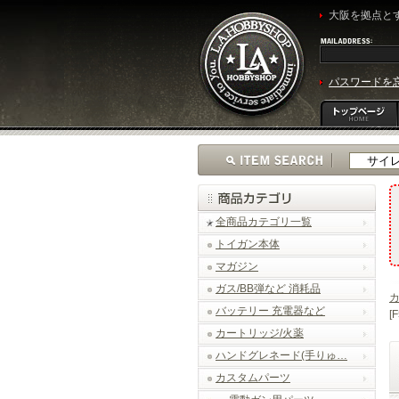
大阪を拠点とす
パスワードを
全商品カテゴリ一覧
トイガン本体
マガジン
ガス/BB弾など 消耗品
バッテリー 充電器など
[
カートリッジ/火薬
ハンドグレネード(手りゅ…
カスタムパーツ