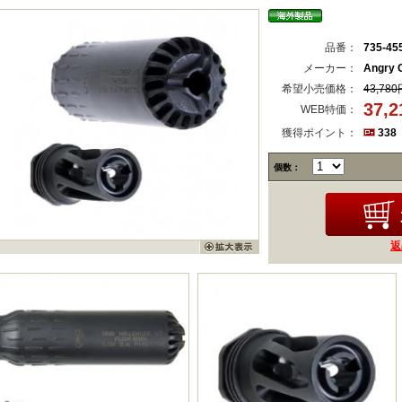
品番：
735-45
メーカー：
Angry 
希望小売価格：
43,780
37,
WEB特価：
獲得ポイント：
338
個数：
返