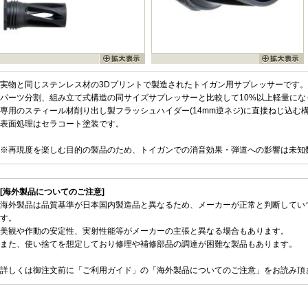
実物と同じステンレス材の3Dプリントで製造されたトイガン用サプレッサーです。
パーツ分割、組み立て式構造の同サイズサプレッサーと比較して10%以上軽量にな
専用のスティール材削り出し製フラッシュハイダー(14mm逆ネジ)に直接ねじ込む
表面処理はセラコート塗装です。
※再現度を楽しむ目的の製品のため、トイガンでの消音効果・弾道への影響は未知
[海外製品についてのご注意]
海外製品は品質基準が日本国内製造品と異なるため、メーカーが正常と判断してい
す。
美観や作動の安定性、実射性能等がメーカーの主張と異なる場合もあります。
また、使い捨てを想定しており修理や補修部品の調達が困難な製品もあります。
詳しくは御注文前に「ご利用ガイド」の「海外製品についてのご注意」をお読み頂