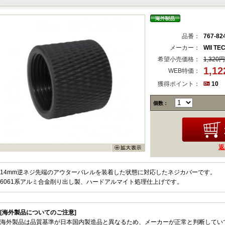
品番：
767-82
メーカー：
WII TE
希望小売価格：
1,320円
1,1
WEB特価：
獲得ポイント：
10
個数：
返
14mm逆ネジ先端のアウターバレルを装着した状態に対応したネジカバーです。
6061系アルミ合金削り出し製、ハードアルマイト処理仕上げです。
[海外製品についてのご注意]
海外製品は品質基準が日本国内製造品と異なるため、メーカーが正常と判断してい