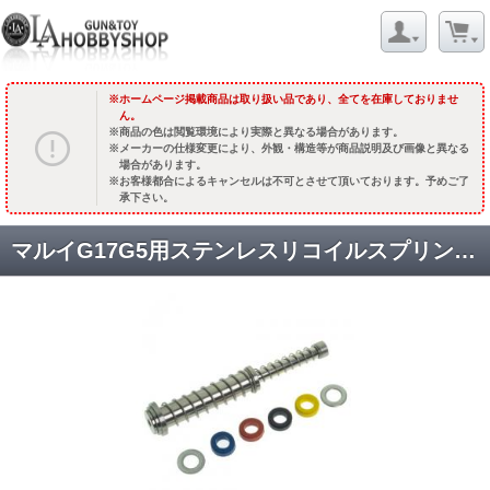
ホームページ掲載商品は取り扱い品であり、全てを在庫しておりませ
ん。
商品の色は閲覧環境により実際と異なる場合があります。
メーカーの仕様変更により、外観・構造等が商品説明及び画像と異なる
場合があります。
お客様都合によるキャンセルは不可とさせて頂いております。予めご了
承下さい。
マルイG17G5用ステンレスリコイルスプリングガイド /シルバー [CCT-TMG-073] [品切中.再入荷時期未定]