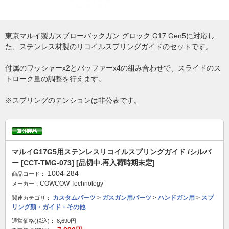
東京マルイ製ガスブローバックガン グロック G17 Gen5に対応し
た、ステンレス材製のリコイルスプリングガイドのセットです。
付属のワッシャーx2とバッファーx4の組み合わせで、スライドのス
トローク量の調整を行えます。
※スプリングのテンションは非公表です。
マルイG17G5用ステンレスリコイルスプリングガイド /シルバ
ー [CCT-TMG-073] [品切中.再入荷時期未定]
1004-284
商品コード：
COWCOW Technology
メーカー：
カスタムパーツ
>
ガスガン用パーツ
>
ハンドガン用
>
スプ
関連カテゴリ：
リング類・ガイド・その他
通常価格(税込)：
8,690円