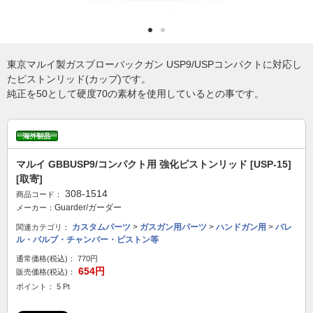
東京マルイ製ガスブローバックガン USP9/USPコンパクトに対応し
たピストンリッド(カップ)です。
純正を50として硬度70の素材を使用しているとの事です。
マルイ GBBUSP9/コンパクト用 強化ピストンリッド [USP-15]
[取寄]
308-1514
商品コード：
Guarder/ガーダー
メーカー：
カスタムパーツ
>
ガスガン用パーツ
>
ハンドガン用
>
バレ
関連カテゴリ：
ル・バルブ・チャンバー・ピストン等
通常価格(税込)：
770円
654円
販売価格(税込)：
ポイント： 5 Pt