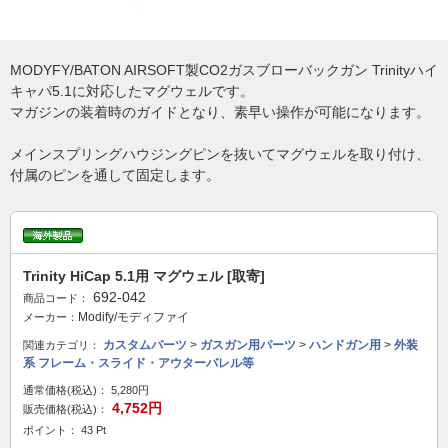
MODYFY/BATON AIRSOFT製CO2ガスブローバックガン Trinityハイ
キャパ5.1に対応したマグウェルです。
マガジンの装着時のガイドとなり、素早い操作が可能になります。
メインスプリングハウジングピンを抜いてマグウェルを取り付け、
付属のピンを通して固定します。
Trinity HiCap 5.1用 マグウェル [取寄]
692-042
商品コード：
Modify/モディファイ
メーカー：
カスタムパーツ
>
ガスガン用パーツ
>
ハンドガン用
>
外装
関連カテゴリ：
系 フレーム・スライド・アウターバレル等
通常価格(税込)：
5,280円
4,752円
販売価格(税込)：
ポイント： 43 Pt