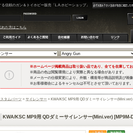
る信頼のガン＆トイホビー販売「L.A.ホビーショップ」
忘れた方はこちら
ホームページ掲載商品は取り扱い品であり、全てを在庫してお
商品の色は閲覧環境により実際と異なる場合があります。
メーカーの仕様変更により、外観・構造等が商品説明及び画像
お客様都合によるキャンセルは不可とさせて頂いております。
カスタムパーツ
>
サイレンサー
> KWA/KSC MP9用 QDダミーサイレンサー(Mini.ver) [
KWA/KSC MP9用 QDダミーサイレンサー(Mini.ver) [MP9M-D