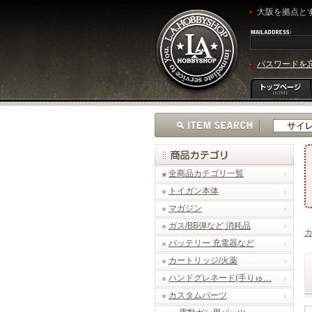
大阪を拠点とす
パスワードを
全商品カテゴリ一覧
トイガン本体
マガジン
ガス/BB弾など 消耗品
バッテリー 充電器など
カートリッジ/火薬
ハンドグレネード(手りゅ…
カスタムパーツ