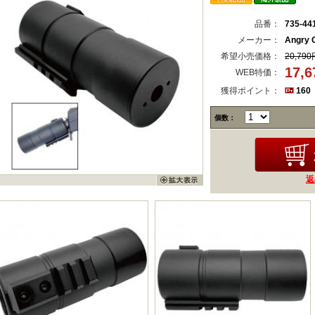
品番：
735-44
メーカー：
Angry 
希望小売価格：
20,790
17,
WEB特価：
獲得ポイント：
160
個数：
返