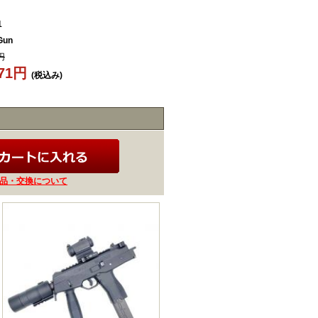
1
Gun
円
671円
(税込み)
品・交換について