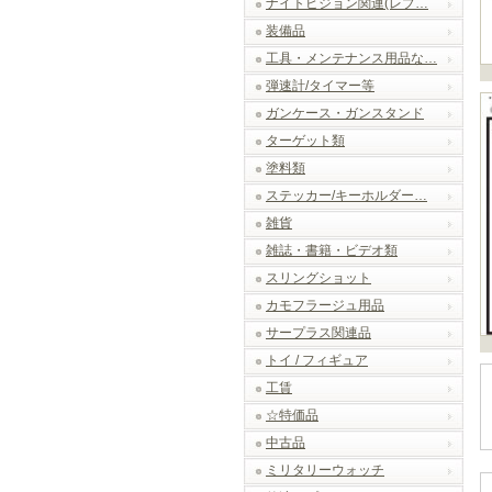
ナイトビジョン関連(レプ…
装備品
工具・メンテナンス用品な…
弾速計/タイマー等
ガンケース・ガンスタンド
ターゲット類
塗料類
ステッカー/キーホルダー…
雑貨
雑誌・書籍・ビデオ類
スリングショット
カモフラージュ用品
サープラス関連品
トイ / フィギュア
工賃
☆特価品
中古品
ミリタリーウォッチ