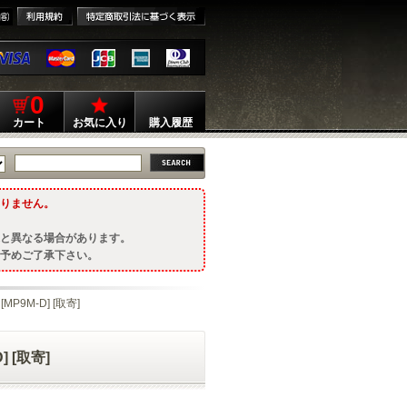
0
カート
お気に入り
購入履歴
りません。
と異なる場合があります。
予めご了承下さい。
MP9M-D] [取寄]
] [取寄]