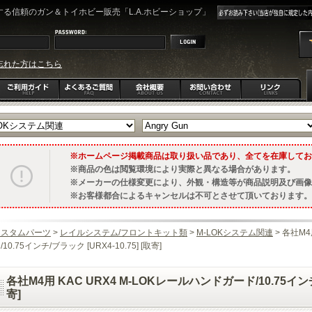
る信頼のガン＆トイホビー販売「L.A.ホビーショップ」
忘れた方はこちら
ホームページ掲載商品は取り扱い品であり、全てを在庫してお
商品の色は閲覧環境により実際と異なる場合があります。
メーカーの仕様変更により、外観・構造等が商品説明及び画像
お客様都合によるキャンセルは不可とさせて頂いております。
カスタムパーツ
>
レイルシステム/フロントキット類
>
M-LOKシステム関連
> 各社M4
/10.75インチ/ブラック [URX4-10.75] [取寄]
各社M4用 KAC URX4 M-LOKレールハンドガード/10.75インチ/ブ
寄]