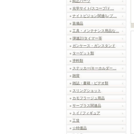
純正パーツ
光学サイト(スコープ/ド…
ナイトビジョン関連(レプ…
装備品
工具・メンテナンス用品な…
弾速計/タイマー等
ガンケース・ガンスタンド
ターゲット類
塗料類
ステッカー/キーホルダー…
雑貨
雑誌・書籍・ビデオ類
スリングショット
カモフラージュ用品
サープラス関連品
トイ / フィギュア
工賃
☆特価品