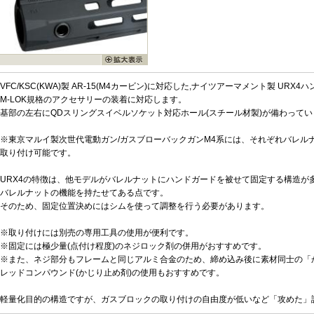
VFC/KSC(KWA)製 AR-15(M4カービン)に対応した,ナイツアーマメント製 UR
M-LOK規格のアクセサリーの装着に対応します。
基部の左右にQDスリングスイベルソケット対応ホール(スチール材製)が備わってい
※東京マルイ製次世代電動ガン/ガスブローバックガンM4系には、それぞれバレル
取り付け可能です。
URX4の特徴は、他モデルがバレルナットにハンドガードを被せて固定する構造が
バレルナットの機能を持たせてある点です。
そのため、固定位置決めにはシムを使って調整を行う必要があります。
※取り付けには別売の専用工具の使用が便利です。
※固定には極少量(点付け程度)のネジロック剤の併用がおすすめです。
※また、ネジ部分もフレームと同じアルミ合金のため、締め込み後に素材同士の「
レッドコンパウンド(かじり止め剤)の使用もおすすめです。
軽量化目的の構造ですが、ガスブロックの取り付けの自由度が低いなど「攻めた」