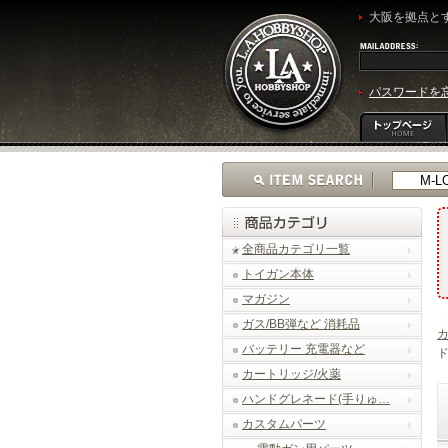
大阪を拠点とす
パスワードを
全商品カテゴリ一覧
トイガン本体
マガジン
ガス/BB弾など 消耗品
バッテリー 充電器など
ド
カートリッジ/火薬
ハンドグレネード(手りゅ…
カスタムパーツ