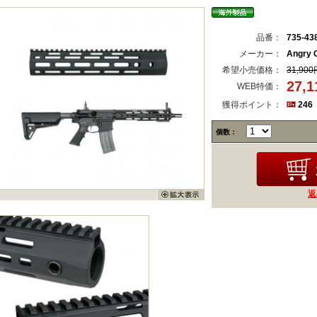
品番：
735-43
メーカー：
Angry 
希望小売価格：
31,900
27,
WEB特価：
獲得ポイント：
246
個数：
返