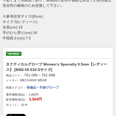
※あくまで消耗品であり、長期間の使用や過酷な状況での使用後は
安全性の確保のため交換して下さい。
※参考目安サイズ(約cm):
サイズ:S(レディース)
全長(cm):19
手のひら周り(cm):18
中指長さ(cm):7.5
タクティカルグローブ Women's Specialty 0.5mm【レディー
ス】 [MSD-55-510:Sサイズ]
761-085～761-088
商品コード：
MECHANIX WEAR
メーカー：
装備品
>
手袋/グローブ
関連カテゴリ：
通常価格(税込)：
3,960円
3,564円
販売価格(税込)：
ポイント： 32 Pt