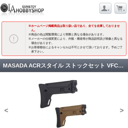
ホームページ掲載商品は取り扱い品であり、全てを在庫しておりませ
ん。
商品の色は閲覧環境により実際と異なる場合があります。
メーカーの仕様変更により、外観・構造等が商品説明及び画像と異なる
場合があります。
お客様都合によるキャンセルは不可とさせて頂いております。予めご了
承下さい。
MASADA ACRスタイル ストックセット VFC/UMAREX MP5K GBB用 [W-KU-394] [取寄]
<
>