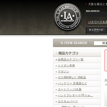
大阪を拠点とす
パスワードを
全商品カテゴリ一覧
トイガン本体
マガジン
ガス/BB弾など 消耗品
バッテリー 充電器など
ョ
カートリッジ/火薬
ハンドグレネード(手りゅ…
カスタムパーツ