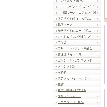
バイポッド.関連品
スリングスイベル/アダプ…
外部ソース・エアタンク関…
固定サイト(ライフル用/…
純正パーツ
光学サイト(スコープ/ド…
ナイトビジョン関連(レプ…
装備品
工具・メンテナンス用品な…
弾速計/タイマー等
ガンケース・ガンスタンド
ターゲット類
塗料類
ステッカー/キーホルダー…
雑貨
雑誌・書籍・ビデオ類
スリングショット
カモフラージュ用品