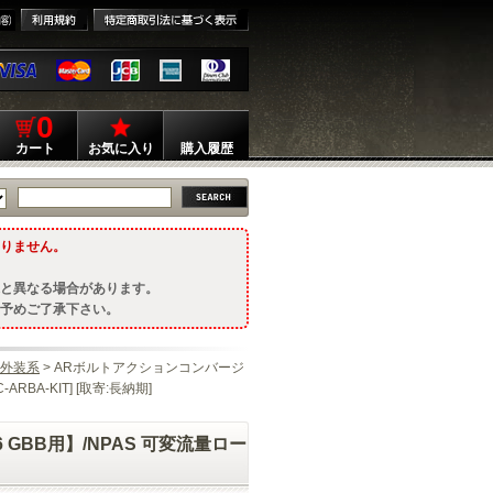
0
カート
お気に入り
購入履歴
りません。
と異なる場合があります。
予めご了承下さい。
外装系
> ARボルトアクションコンバージ
RBA-KIT] [取寄:長納期]
 GBB用】/NPAS 可変流量ロー