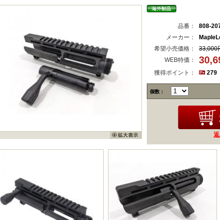
品番：
808-20
メーカー：
MapleLe
希望小売価格：
33,000
30,
WEB特価：
獲得ポイント：
279
個数：
返