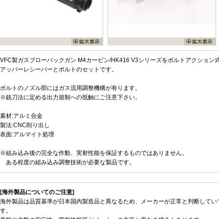
VFC製ガスブローバックガン M4カービン/HK416 V3シリーズをボルトアクシ
アッパーレシーバーとボルトのセットです。
ボルトのノズル部にはガス流用調整機構が有ります。
※銃刀法に定める出力規制への抵触にご注意下さい。
素材:アルミ合金
製法:CNC削り出し
表面:アルマイト処理
※組み込み後の完全な作動、実射性能を保証するものではありません。
ある程度の組み込み調整技術が必要な製品です。
[海外製品についてのご注意]
海外製品は品質基準が日本国内製造品と異なるため、メーカーが正常と判断してい
す。