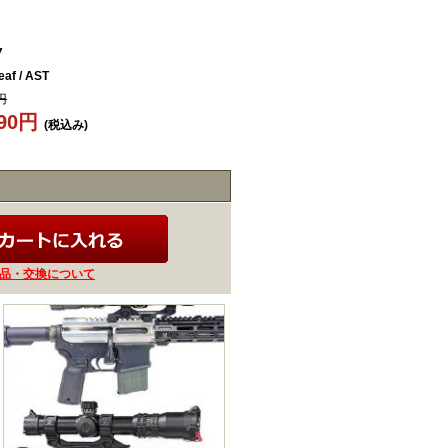
7
af / AST
円
690円
(税込み)
品・交換について