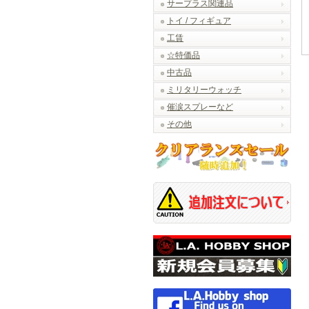
サープラス関連品
トイ / フィギュア
工賃
☆特価品
中古品
ミリタリーウォッチ
催涙スプレーなど
その他