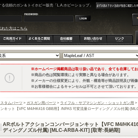
る信頼のガン＆トイホビー販売「L.A.ホビーショップ」
忘れた方はこちら
ホームページ掲載商品は取り扱い品であり、全てを在庫してお
商品の色は閲覧環境により実際と異なる場合があります。
メーカーの仕様変更により、外観・構造等が商品説明及び画像
お客様都合によるキャンセルは不可とさせて頂いております。
カスタムパーツ
>
ガスガン用パーツ
>
ライフル・サブマシンガン・ショットガン用
>
ンキット【VFC M4/HK416 GBB用】/NPAS 可変流量ローディングノズル付属) [MLC-A
ARボルトアクションコンバージョンキット【VFC M4/HK416
ディングノズル付属) [MLC-ARBA-KIT] [取寄:長納期]