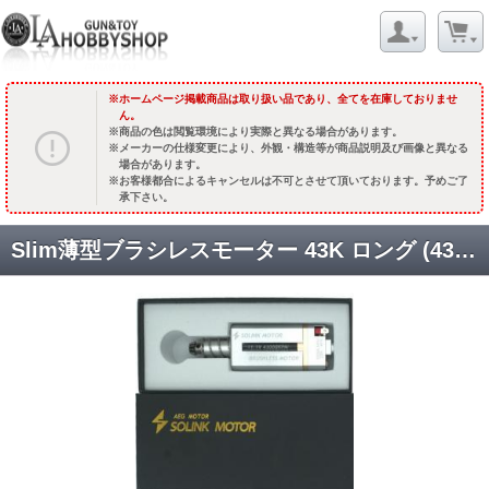
ホームページ掲載商品は取り扱い品であり、全てを在庫しておりませ
ん。
商品の色は閲覧環境により実際と異なる場合があります。
メーカーの仕様変更により、外観・構造等が商品説明及び画像と異なる
場合があります。
お客様都合によるキャンセルは不可とさせて頂いております。予めご了
承下さい。
Slim薄型ブラシレスモーター 43K ロング (43000RPM) [SLK-MTR-W-SLIM-43K-L] [取寄]