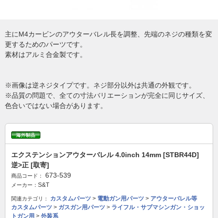
主にM4カービンのアウターバレル長を調整、先端のネジの種類を変
更するためのパーツです。
素材はアルミ合金製です。
※画像は逆ネジタイプです。ネジ部分以外は共通の外観です。
※品質の問題で、全ての寸法バリエーションが完全に同じサイズ、
色合いではない場合があります。
エクステンションアウターバレル 4.0inch 14mm [STBR44D]
逆>正 [取寄]
673-539
商品コード：
S&T
メーカー：
カスタムパーツ
>
電動ガン用パーツ
>
アウターバレル等
関連カテゴリ：
カスタムパーツ
>
ガスガン用パーツ
>
ライフル・サブマシンガン・ショッ
トガン用
>
外装系