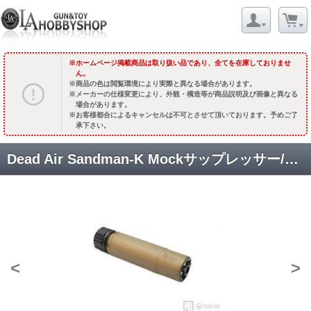
ホームページ掲載商品は取り扱い品であり、全てを在庫しておりませ
ん。
商品の色は閲覧環境により実際と異なる場合があります。
メーカーの仕様変更により、外観・構造等が商品説明及び画像と異なる
場合があります。
お客様都合によるキャンセルは不可とさせて頂いております。予めご了
承下さい。
Dead Air Sandman-K Mockサップレッサー/148mm (non US ver.) DarkEarth [PTS-DA001490313] [品切中.輸入待ち]
<
>