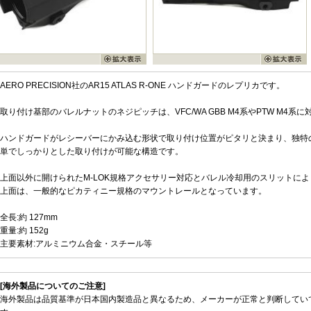
AERO PRECISION社のAR15 ATLAS R-ONE ハンドガードのレプリカです。
取り付け基部のバレルナットのネジピッチは、VFC/WA GBB M4系やPTW M4系
ハンドガードがレシーバーにかみ込む形状で取り付け位置がピタリと決まり、独特
単でしっかりとした取り付けが可能な構造です。
上面以外に開けられたM-LOK規格アクセサリー対応とバレル冷却用のスリットに
上面は、一般的なピカティニー規格のマウントレールとなっています。
全長:約 127mm
重量:約 152g
主要素材:アルミニウム合金・スチール等
[海外製品についてのご注意]
海外製品は品質基準が日本国内製造品と異なるため、メーカーが正常と判断してい