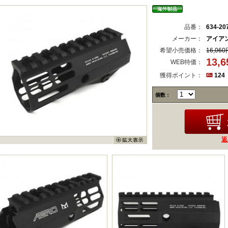
品番：
634-20
メーカー：
アイア
希望小売価格：
16,060
13,
WEB特価：
獲得ポイント：
124
個数：
返