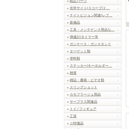
純正パーツ
光学サイト(スコープ/ド…
ナイトビジョン関連(レプ…
装備品
工具・メンテナンス用品な…
弾速計/タイマー等
ガンケース・ガンスタンド
ターゲット類
塗料類
ステッカー/キーホルダー…
雑貨
雑誌・書籍・ビデオ類
スリングショット
カモフラージュ用品
サープラス関連品
トイ / フィギュア
工賃
☆特価品