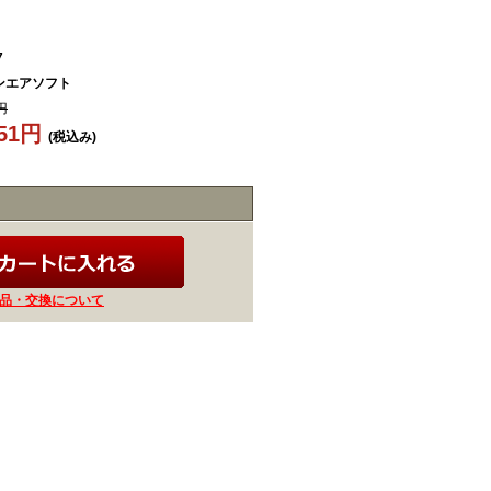
7
ンエアソフト
円
651円
(税込み)
品・交換について