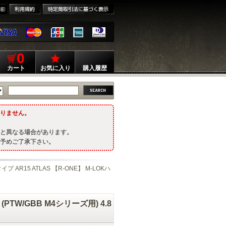
0
カート
お気に入り
購入履歴
りません。
と異なる場合があります。
予めご了承下さい。
イプ AR15 ATLAS 【R-ONE】 M-LOKハ
(PTW/GBB M4シリーズ用) 4.8