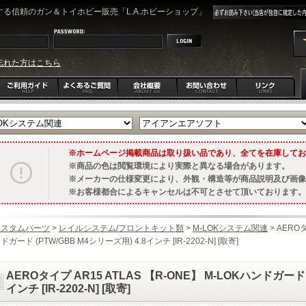
る信頼のガン＆トイホビー販売「L.A.ホビーショップ」
忘れた方はこちら
ホームページ掲載商品は取り扱い品であり、全てを在庫してお
商品の色は閲覧環境により実際と異なる場合があります。
メーカーの仕様変更により、外観・構造等が商品説明及び画像
お客様都合によるキャンセルは不可とさせて頂いております。
カスタムパーツ
>
レイルシステム/フロントキット類
>
M-LOKシステム関連
> AEROタ
ドガード (PTW/GBB M4シリーズ用) 4.8インチ [IR-2202-N] [取寄]
AEROタイプ AR15 ATLAS 【R-ONE】 M-LOKハンドガード 
インチ [IR-2202-N] [取寄]