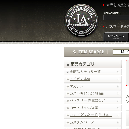
大阪を拠点とす
パスワードを
全商品カテゴリ一覧
トイガン本体
マガジン
ガス/BB弾など 消耗品
バッテリー 充電器など
ン
カートリッジ/火薬
ハンドグレネード(手りゅ…
カスタムパーツ