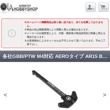
ホームページ掲載商品は取り扱い品であり、全てを在庫しておりませ
ん。
商品の色は閲覧環境により実際と異なる場合があります。
メーカーの仕様変更により、外観・構造等が商品説明及び画像と異なる
場合があります。
お客様都合によるキャンセルは不可とさせて頂いております。予めご了
承下さい。
各社GBB/PTW M4対応 AEROタイプ AR15 BREACH アンビチャージングハンドル [IR-2202-M] [取寄]
<
>