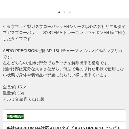
※東京マルイ製ガスブローバックM4シリーズ以外の各社リアルタイ
プガスブローバック、SYSTEMA トレーニングウェポンM4系に対応
したタイプです。
AERO PRECISION社製 AR-15用チャージングハンドルのレプリカ
です。
左右どちらの指掛け部分でもラッチを解除出来る構造です。
指掛け部は充分な大きさながら、薄型で角の取れた形状で使用しな
い状態で身体や装備品の邪魔にならない様に出来ています。
全長:約 151g
重量:約 36g
アルミ合金 削り出し製
各社GBB/PTW M4対応 AEROタイプ AR15 BREACH アンビチ