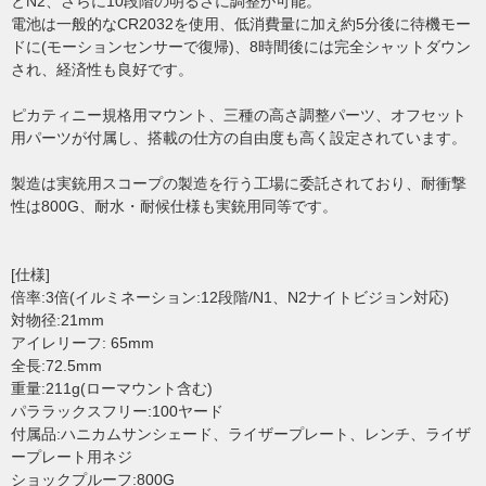
とN2、さらに10段階の明るさに調整が可能。
電池は一般的なCR2032を使用、低消費量に加え約5分後に待機モー
ドに(モーションセンサーで復帰)、8時間後には完全シャットダウン
され、経済性も良好です。
ピカティニー規格用マウント、三種の高さ調整パーツ、オフセット
用パーツが付属し、搭載の仕方の自由度も高く設定されています。
製造は実銃用スコープの製造を行う工場に委託されており、耐衝撃
性は800G、耐水・耐候仕様も実銃用同等です。
[仕様]
倍率:3倍(イルミネーション:12段階/N1、N2ナイトビジョン対応)
対物径:21mm
アイレリーフ: 65mm
全長:72.5mm
重量:211g(ローマウント含む)
パララックスフリー:100ヤード
付属品:ハニカムサンシェード、ライザープレート、レンチ、ライザ
ープレート用ネジ
ショックプルーフ:800G