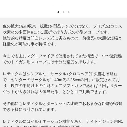
像の拡大(光の収束・拡散)を凹凸レンズではなく、プリズム(ガラス
状素材の多面体)による屈折で行う方式の小型スコープです。
絶対的な精度は凹凸レンズ式に劣るものの、前後長の大胆な短縮と
軽量化が可能な事が特徴です。
今までも主にマグニファイアで使用されてきた構造で、中〜近距離
でのトイガン用スコープには十分な精度を持ちます。
レティクルはシンプルな「サークル+クロスヘア(中央部を省略)」
で、センターのサークルが「40m先の25cmの円」に設定されてお
り、現在の平均以上の性能のエアソフトガンであれば「円よりター
ゲットが大きければ大体当たる」とひと目で判断できます。
その他にもレティクルとターゲットの比較でおおまかな距離が認識
できる様に設計されています。
レティクルにはイルミネーション機能があり、ナイトビジョン用N1