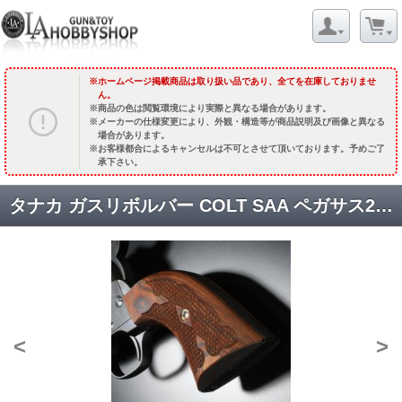
ホームページ掲載商品は取り扱い品であり、全てを在庫しておりませ
ん。
商品の色は閲覧環境により実際と異なる場合があります。
メーカーの仕様変更により、外観・構造等が商品説明及び画像と異なる
場合があります。
お客様都合によるキャンセルは不可とさせて頂いております。予めご了
承下さい。
タナカ ガスリボルバー COLT SAA ペガサス2システム対応 チェッカーウッドグリップ [品切中.再生産待ち]
<
>