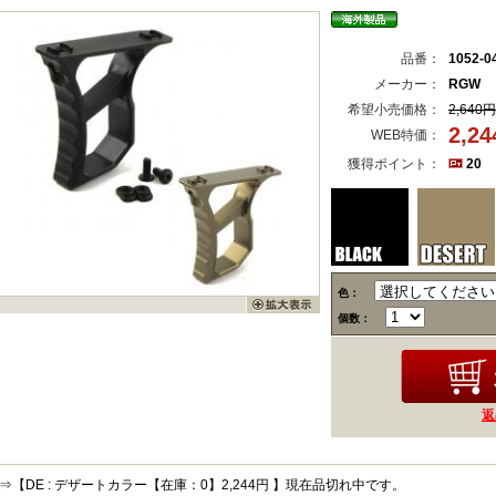
品番：
1052-0
メーカー：
RGW
希望小売価格：
2,640円
2,2
WEB特価：
獲得ポイント：
20
色：
個数：
返
⇒【DE : デザートカラー【在庫：0】2,244円 】現在品切れ中です。