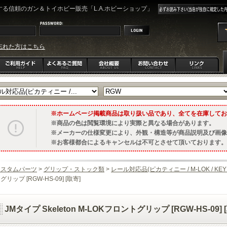
る信頼のガン＆トイホビー販売「L.A.ホビーショップ」
忘れた方はこちら
ホームページ掲載商品は取り扱い品であり、全てを在庫してお
商品の色は閲覧環境により実際と異なる場合があります。
メーカーの仕様変更により、外観・構造等が商品説明及び画像
お客様都合によるキャンセルは不可とさせて頂いております。
カスタムパーツ
>
グリップ・ストック類
>
レール対応品(ピカティニー / M-LOK / KEY
グリップ [RGW-HS-09] [取寄]
JMタイプ Skeleton M-LOKフロントグリップ [RGW-HS-09] 