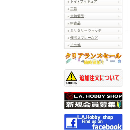
トイ / フィギュア
工賃
☆特価品
中古品
ミリタリーウォッチ
催涙スプレーなど
その他