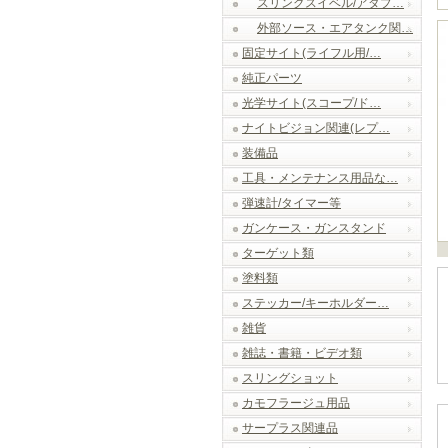
スリングスイベル/アダプ…
外部ソース・エアタンク関…
固定サイト(ライフル用/…
純正パーツ
光学サイト(スコープ/ド…
ナイトビジョン関連(レプ…
装備品
工具・メンテナンス用品な…
弾速計/タイマー等
ガンケース・ガンスタンド
ターゲット類
塗料類
ステッカー/キーホルダー…
雑貨
雑誌・書籍・ビデオ類
スリングショット
カモフラージュ用品
サープラス関連品