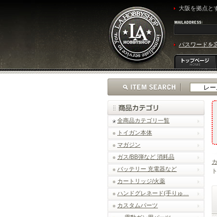
大阪を拠点とす
パスワードを
全商品カテゴリ一覧
トイガン本体
マガジン
ガス/BB弾など 消耗品
バッテリー 充電器など
ト
カートリッジ/火薬
ハンドグレネード(手りゅ…
カスタムパーツ