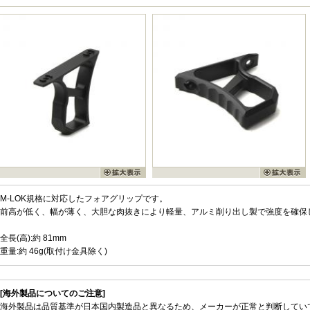
M-LOK規格に対応したフォアグリップです。
前高が低く、幅が薄く、大胆な肉抜きにより軽量、アルミ削り出し製で強度を確保
全長(高):約 81mm
重量:約 46g(取付け金具除く)
[海外製品についてのご注意]
海外製品は品質基準が日本国内製造品と異なるため、メーカーが正常と判断してい