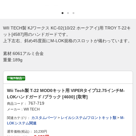
WII TECH製 KJワークス KC-02(10/22 ホークアイ)用 TROY T-22キ
ット[4587]用のハンドガードです。
上下左右、斜め45度面にM-LOK規格のスロットが備わっています。
素材:6061アルミ合金
重量:189g
Wii Tech製 T-22 MOD0キット用 VIPERタイプ12.75インチM-
LOKハンドガード /ブラック [4600] [取寄]
767-719
商品コード：
WII TECH
メーカー：
カスタムパーツ
>
レイルシステム/フロントキット類
>
M-
関連カテゴリ：
LOKシステム関連
通常価格(税込)：
10,230円