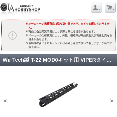
ホームページ掲載商品は取り扱い品であり、全てを在庫しておりませ
ん。
商品の色は閲覧環境により実際と異なる場合があります。
メーカーの仕様変更により、外観・構造等が商品説明及び画像と異なる
場合があります。
お客様都合によるキャンセルは不可とさせて頂いております。予めご了
承下さい。
Wii Tech製 T-22 MOD0キット用 VIPERタイプ12.75インチM-LOKハンドガード /ブラック [4600] [取寄]
<
>