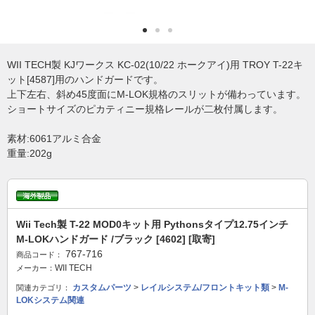
WII TECH製 KJワークス KC-02(10/22 ホークアイ)用 TROY T-22キ
ット[4587]用のハンドガードです。
上下左右、斜め45度面にM-LOK規格のスリットが備わっています。
ショートサイズのピカティニー規格レールが二枚付属します。
素材:6061アルミ合金
重量:202g
Wii Tech製 T-22 MOD0キット用 Pythonsタイプ12.75インチ
M-LOKハンドガード /ブラック [4602] [取寄]
767-716
商品コード：
WII TECH
メーカー：
カスタムパーツ
>
レイルシステム/フロントキット類
>
M-
関連カテゴリ：
LOKシステム関連