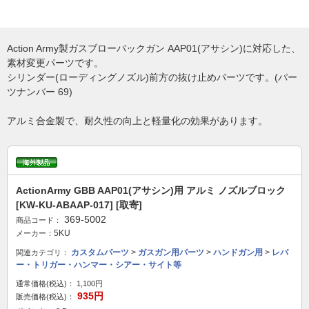
Action Army製ガスブローバックガン AAP01(アサシン)に対応した、
素材変更パーツです。
シリンダー(ローディングノズル)前方の抜け止めパーツです。(パー
ツナンバー 69)
アルミ合金製で、耐久性の向上と軽量化の効果があります。
ActionArmy GBB AAP01(アサシン)用 アルミ ノズルブロック
[KW-KU-ABAAP-017] [取寄]
369-5002
商品コード：
5KU
メーカー：
カスタムパーツ
>
ガスガン用パーツ
>
ハンドガン用
>
レバ
関連カテゴリ：
ー・トリガー・ハンマー・シアー・サイト等
通常価格(税込)：
1,100円
935円
販売価格(税込)：