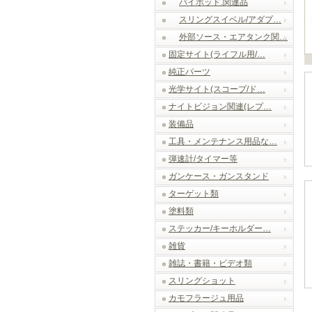
バイポッド.関連品
スリングスイベル/アダプ…
外部ソース・エアタンク関…
固定サイト(ライフル用/…
純正パーツ
光学サイト(スコープ/ド…
ナイトビジョン関連(レプ…
装備品
工具・メンテナンス用品な…
弾速計/タイマー等
ガンケース・ガンスタンド
ターゲット類
塗料類
ステッカー/キーホルダー…
雑貨
雑誌・書籍・ビデオ類
スリングショット
カモフラージュ用品