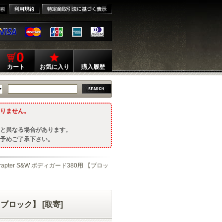
0
カート
お気に入り
購入履歴
りません。
と異なる場合があります。
予めご了承下さい。
Wrapter S&W ボディガード380用 【ブロッ
 【ブロック】 [取寄]