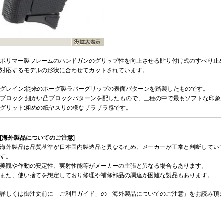
ポリマー製フレームのハンドガンのグリップ性を向上させる貼り付け式のすべり止
対応するモデルの形状に合わせてカットされています。
グレイン:従来のホーグ製ラバーグリップの表面パターンを踏襲したものです。
ブロック:細かい凸ブロックパターンを配したもので、三種の中で最もソフトな印象
グリット:粗めの紙ヤスリの様なザラザラ感です。
[海外製品についてのご注意]
海外製品は品質基準が日本国内製造品と異なるため、メーカーが正常と判断してい
す。
美観や作動の安定性、実射性能等がメーカーの主張と異なる場合もあります。
また、使い捨てを想定しており修理や補修部品の調達が困難な製品もあります。
詳しくは御注文前に「ご利用ガイド」の「海外製品についてのご注意」をお読み頂