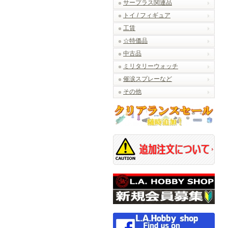
サープラス関連品
トイ / フィギュア
工賃
☆特価品
中古品
ミリタリーウォッチ
催涙スプレーなど
その他