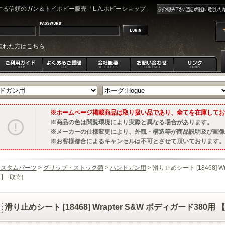
る信頼のガン＆トイホビー販売「L.A.ホビーショップ」
忘れた方はこちら
ホームページ掲載商品は取り扱い品であり、全てを在庫してお
商品の色は閲覧環境により実際と異なる場合があります。
メーカーの仕様変更により、外観・構造等が商品説明及び画像
お客様都合によるキャンセルは不可とさせて頂いております。
カスタムパーツ
>
グリップ・ストック類
>
ハンドガン用
> 滑り止めシート [18468] 
】 [取寄]
滑り止めシート [18468] Wrapter S&W ボディガード380用