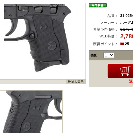
品番：
31-025
メーカー：
ホーグ:H
希望小売価格：
3,278円
2,7
WEB特価：
獲得ポイント：
25
個数：
返