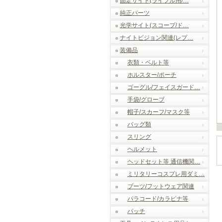
固定サイト(ライフル用/…
純正パーツ
光学サイト(スコープ/ド…
ナイトビジョン関連(レプ…
装備品
衣類・ベルト等
ホルスター/ポーチ
ゴーグル/フェイスガード…
手袋/グローブ
帽子/スカーフ/マスク等
バッグ類
スリング
ヘルメット
ヘッドセット等 通信機関…
ミリタリーコスプレ用ダミ…
ブーツ/フットウェア関連
パラコード/カラビナ等
パッチ