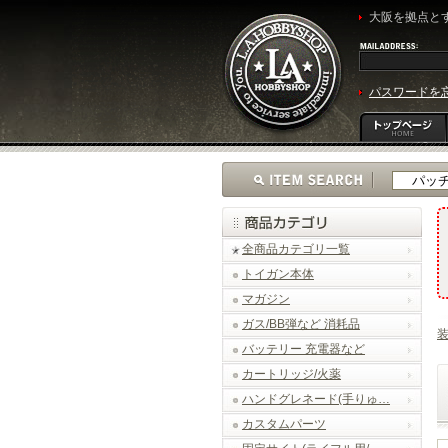
大阪を拠点とす
パスワードを
全商品カテゴリ一覧
トイガン本体
マガジン
ガス/BB弾など 消耗品
バッテリー 充電器など
カートリッジ/火薬
ハンドグレネード(手りゅ…
カスタムパーツ