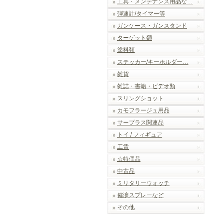
工具・メンテナンス用品な…
弾速計/タイマー等
ガンケース・ガンスタンド
ターゲット類
塗料類
ステッカー/キーホルダー…
雑貨
雑誌・書籍・ビデオ類
スリングショット
カモフラージュ用品
サープラス関連品
トイ / フィギュア
工賃
☆特価品
中古品
ミリタリーウォッチ
催涙スプレーなど
その他