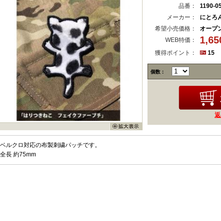
品番：
1190-0
メーカー：
にとろ
希望小売価格：
オープ
1,6
WEB特価：
獲得ポイント：
15
個数：
返
ベルクロ対応の布製刺繍パッチです。
全長 約75mm