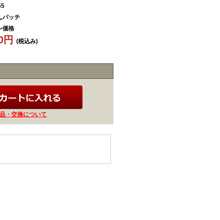
55
んパッチ
ン価格
50円
(税込み)
品・交換について