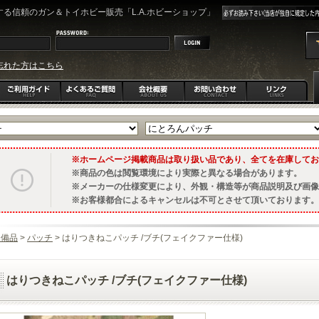
る信頼のガン＆トイホビー販売「L.A.ホビーショップ」
忘れた方はこちら
ホームページ掲載商品は取り扱い品であり、全てを在庫してお
商品の色は閲覧環境により実際と異なる場合があります。
メーカーの仕様変更により、外観・構造等が商品説明及び画像
お客様都合によるキャンセルは不可とさせて頂いております。
装備品
>
パッチ
> はりつきねこパッチ /ブチ(フェイクファー仕様)
はりつきねこパッチ /ブチ(フェイクファー仕様)