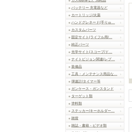
ガス/BB弾など 消耗品
バッテリー 充電器など
カートリッジ/火薬
ハンドグレネード(手りゅ…
カスタムパーツ
固定サイト(ライフル用/…
純正パーツ
光学サイト(スコープ/ド…
ナイトビジョン関連(レプ…
装備品
工具・メンテナンス用品な…
弾速計/タイマー等
ガンケース・ガンスタンド
ターゲット類
塗料類
ステッカー/キーホルダー…
雑貨
雑誌・書籍・ビデオ類