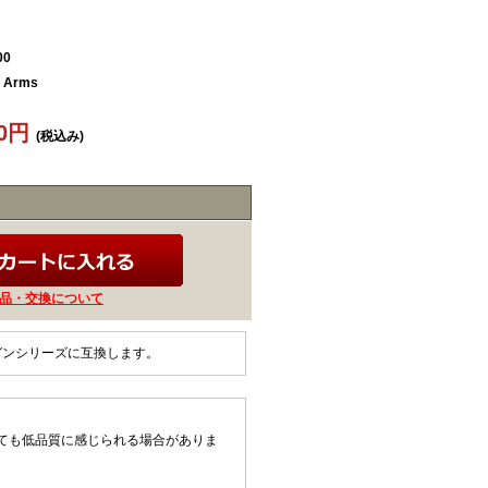
00
 Arms
00円
(税込み)
品・交換について
動ガンシリーズに互換します。
ても低品質に感じられる場合がありま