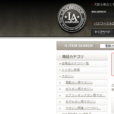
大阪を拠点とす
パスワードを
全商品カテゴリ一覧
トイガン本体
マガジン
電動ガン用マガジン
ガスガン用マガジン
寄
エアコッキングガン用マガ…
モデルガン用マガジン
マガジン関連 パーツ(バ…