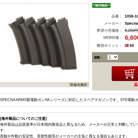
品番：
1058-1
メーカー：
Specna
希望小売価格：
8,250円
6,6
WEB特価：
獲得ポイント：
60
個数：
返
SPECNA ARMS製電動ガンAKシリーズに対応したスペアマガジンです。STD電
[海外製品についてのご注意]
海外製品は品質基準が日本国内製造品と異なるため、メーカーが正常と判断してい
す。
美観や作動の安定性、実射性能等がメーカーの主張と異なる場合もあります。