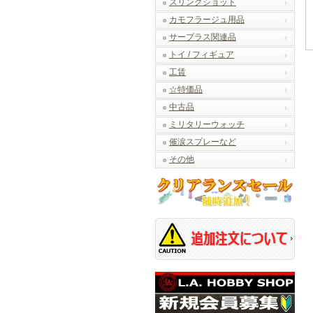
スリングショット
カモフラージュ用品
サープラス関連品
トイ / フィギュア
工賃
☆特価品
中古品
ミリタリーウォッチ
催涙スプレーなど
その他