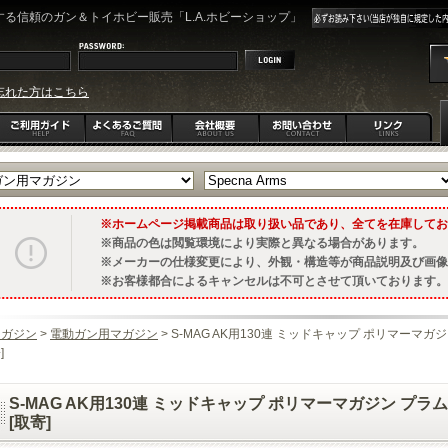
る信頼のガン＆トイホビー販売「L.A.ホビーショップ」
忘れた方はこちら
ホームページ掲載商品は取り扱い品であり、全てを在庫してお
商品の色は閲覧環境により実際と異なる場合があります。
メーカーの仕様変更により、外観・構造等が商品説明及び画像
お客様都合によるキャンセルは不可とさせて頂いております。
マガジン
>
電動ガン用マガジン
> S-MAG AK用130連 ミッドキャップ ポリマーマガジン プ
]
S-MAG AK用130連 ミッドキャップ ポリマーマガジン プラム 5本セ
[取寄]