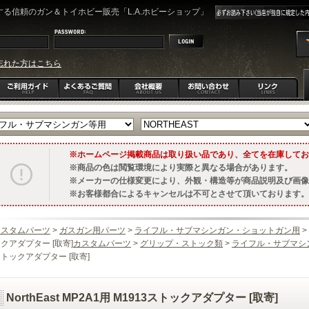
る信頼のガン＆トイホビー販売「L.A.ホビーショップ」
忘れた方はこちら
ホームページ掲載商品は取り扱い品であり、全てを在庫してお
商品の色は閲覧環境により実際と異なる場合があります。
メーカーの仕様変更により、外観・構造等が商品説明及び画像
お客様都合によるキャンセルは不可とさせて頂いております。
カスタムパーツ
>
ガスガン用パーツ
>
ライフル・サブマシンガン・ショットガン用
>
クアダプター [取寄]
カスタムパーツ
>
グリップ・ストック類
>
ライフル・サブマシ
トックアダプター [取寄]
NorthEast MP2A1用 M1913ストックアダプター [取寄]