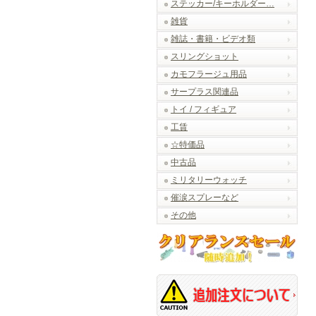
ステッカー/キーホルダー…
雑貨
雑誌・書籍・ビデオ類
スリングショット
カモフラージュ用品
サープラス関連品
トイ / フィギュア
工賃
☆特価品
中古品
ミリタリーウォッチ
催涙スプレーなど
その他