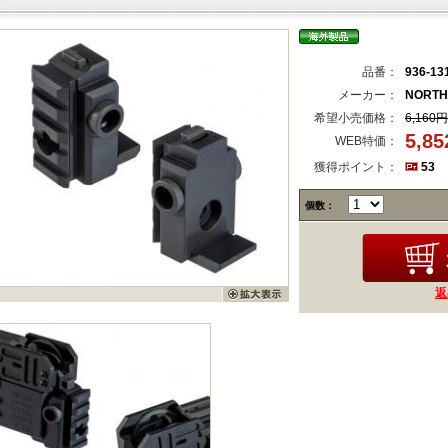
品番：
936-13
メーカー：
NORTH
希望小売価格：
6,160円
5,8
WEB特価：
獲得ポイント：
53
個数：
返