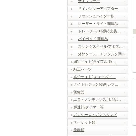
サイレンサー
サイレンサーアダプター
フラッシュハイダー類
レーザー・ライト関連品
トレーサー(BB弾発光装…
バイポッド.関連品
スリングスイベル/アダプ…
外部ソース・エアタンク関…
固定サイト(ライフル用/…
純正パーツ
光学サイト(スコープ/ド…
ナイトビジョン関連(レプ…
装備品
工具・メンテナンス用品な…
弾速計/タイマー等
ガンケース・ガンスタンド
ターゲット類
塗料類