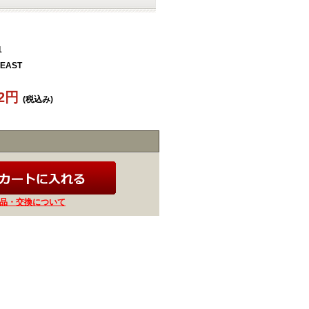
1
EAST
52円
(税込み)
品・交換について