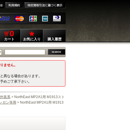
0
カート
お気に入り
購入履歴
りません。
と異なる場合があります。
予めご了承下さい。
外装系
> NorthEast MP2A1用 M1913スト
ンガン等用
> NorthEast MP2A1用 M1913