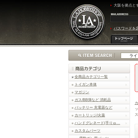
大阪を拠点とす
パスワードを
全商品カテゴリ一覧
トイガン本体
マガジン
ガス/BB弾など 消耗品
バッテリー 充電器など
ッ
ス
カートリッジ/火薬
ハンドグレネード(手りゅ…
カスタムパーツ