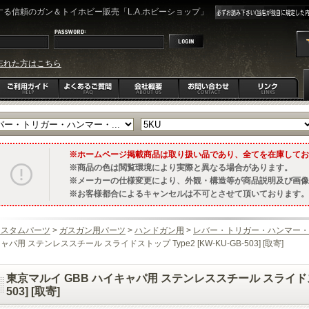
る信頼のガン＆トイホビー販売「L.A.ホビーショップ」
忘れた方はこちら
ホームページ掲載商品は取り扱い品であり、全てを在庫してお
商品の色は閲覧環境により実際と異なる場合があります。
メーカーの仕様変更により、外観・構造等が商品説明及び画像
お客様都合によるキャンセルは不可とさせて頂いております。
カスタムパーツ
>
ガスガン用パーツ
>
ハンドガン用
>
レバー・トリガー・ハンマー・
ャパ用 ステンレススチール スライドストップ Type2 [KW-KU-GB-503] [取寄]
東京マルイ GBB ハイキャパ用 ステンレススチール スライドストップ
503] [取寄]