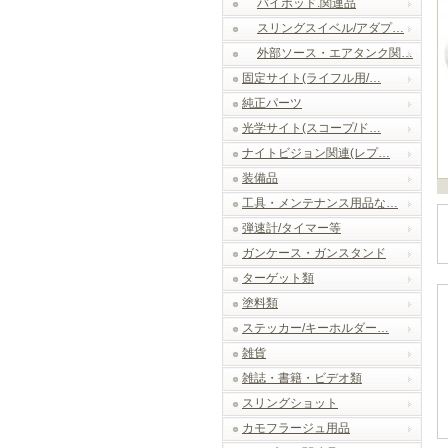
バイポッド.関連品
スリングスイベル/アダプ…
外部ソース・エアタンク関…
固定サイト(ライフル用/…
純正パーツ
光学サイト(スコープ/ド…
ナイトビジョン関連(レプ…
装備品
工具・メンテナンス用品な…
弾速計/タイマー等
ガンケース・ガンスタンド
ターゲット類
塗料類
ステッカー/キーホルダー…
雑貨
雑誌・書籍・ビデオ類
スリングショット
カモフラージュ用品