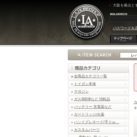
大阪を拠点とす
パスワードを
全商品カテゴリ一覧
トイガン本体
マガジン
ガス/BB弾など 消耗品
バッテリー 充電器など
キ
カートリッジ/火薬
ハンドグレネード(手りゅ…
カスタムパーツ