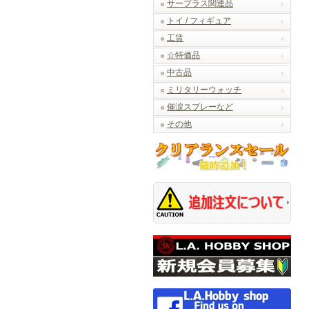
サープラス関連品
トイ / フィギュア
工賃
☆特価品
中古品
ミリタリーウォッチ
催涙スプレーなど
その他