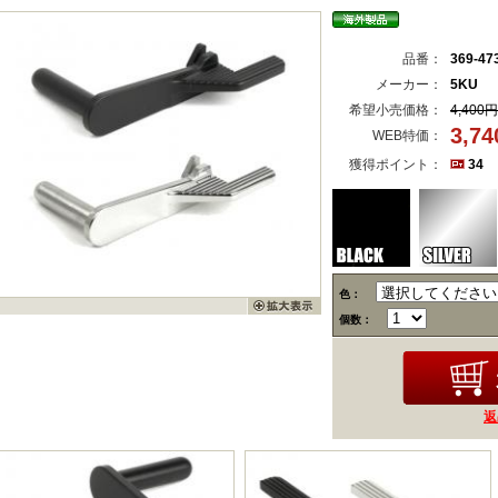
品番：
369-47
メーカー：
5KU
希望小売価格：
4,400円
3,7
WEB特価：
獲得ポイント：
34
色：
個数：
返