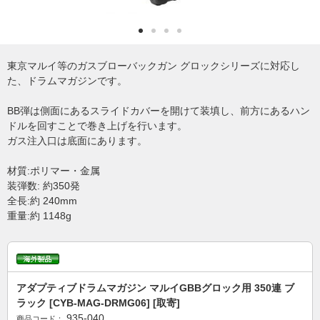
東京マルイ等のガスブローバックガン グロックシリーズに対応し
た、ドラムマガジンです。
BB弾は側面にあるスライドカバーを開けて装填し、前方にあるハン
ドルを回すことで巻き上げを行います。
ガス注入口は底面にあります。
材質:ポリマー・金属
装弾数: 約350発
全長:約 240mm
重量:約 1148g
アダプティブドラムマガジン マルイGBBグロック用 350連 ブ
ラック [CYB-MAG-DRMG06] [取寄]
935-040
商品コード：