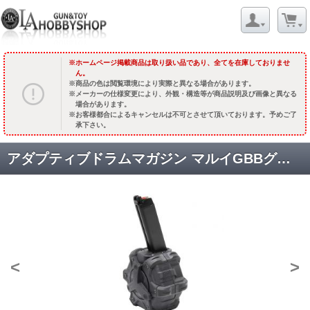
ホームページ掲載商品は取り扱い品であり、全てを在庫しておりませ
ん。
商品の色は閲覧環境により実際と異なる場合があります。
メーカーの仕様変更により、外観・構造等が商品説明及び画像と異なる
場合があります。
お客様都合によるキャンセルは不可とさせて頂いております。予めご了
承下さい。
アダプティブドラムマガジン マルイGBBグロック用 350連 ブラック [CYB-MAG-DRMG06] [取寄]
<
>