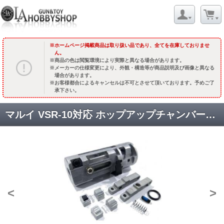
ホームページ掲載商品は取り扱い品であり、全てを在庫しておりませ
ん。
商品の色は閲覧環境により実際と異なる場合があります。
メーカーの仕様変更により、外観・構造等が商品説明及び画像と異なる
場合があります。
お客様都合によるキャンセルは不可とさせて頂いております。予めご了
承下さい。
マルイ VSR-10対応 ホップアップチャンバー2.0 [MLC-VSR-CH2] [取寄:長納期]
<
>