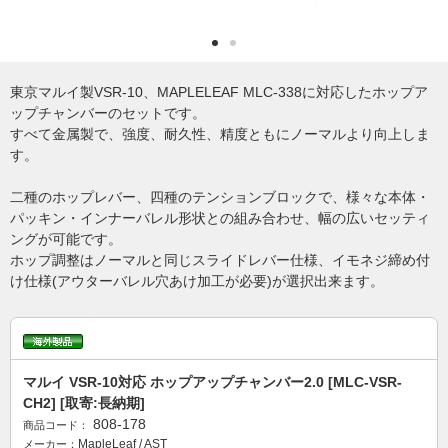
東京マルイ製VSR-10、MAPLELEAF MLC-338に対応したホップア
ップチャンバーのセットです。
すべて金属製で、強度、耐久性、精度ともにノーマルより向上しま
す。
二種のホップレバー、四種のテンションブロックで、様々な本体・
パッキン・インナーバレル形状との組み合わせ、幅の広いセッティ
ングが可能です。
ホップ調整はノーマルと同じスライドレバー仕様、イモネジ締め付
け仕様(アウターバレル穴あけ加工が必要)が選択出来ます。
マルイ VSR-10対応 ホップアップチャンバー2.0 [MLC-VSR-
CH2] [取寄:長納期]
808-178
商品コード：
MapleLeaf / AST
メーカー：