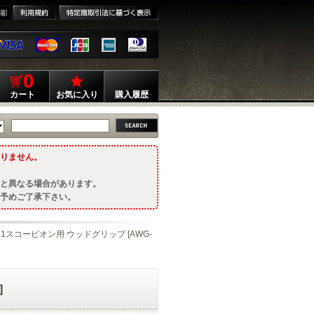
0
カート
お気に入り
購入履歴
りません。
と異なる場合があります。
予めご了承下さい。
Vz61スコーピオン用 ウッドグリップ [AWG-
]