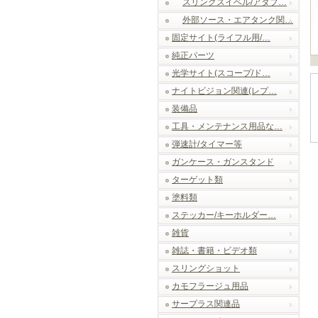
スリングスイベル/アダプ…
外部ソース・エアタンク関…
固定サイト(ライフル用/…
純正パーツ
光学サイト(スコープ/ド…
ナイトビジョン関連(レプ…
装備品
工具・メンテナンス用品な…
弾速計/タイマー等
ガンケース・ガンスタンド
ターゲット類
塗料類
ステッカー/キーホルダー…
雑貨
雑誌・書籍・ビデオ類
スリングショット
カモフラージュ用品
サープラス関連品