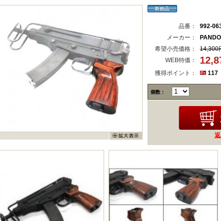
品番：
992-06
メーカー：
PANDO
希望小売価格：
14,300
12,
WEB特価：
獲得ポイント：
117
個数：
返