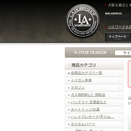
大阪を拠点とす
パスワードを
全商品カテゴリ一覧
トイガン本体
マガジン
ガス/BB弾など 消耗品
バッテリー 充電器など
1
カートリッジ/火薬
ハンドグレネード(手りゅ…
カスタムパーツ