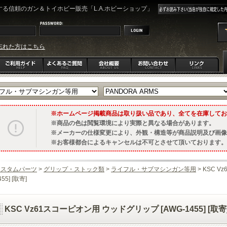
る信頼のガン＆トイホビー販売「L.A.ホビーショップ」
忘れた方はこちら
ホームページ掲載商品は取り扱い品であり、全てを在庫してお
商品の色は閲覧環境により実際と異なる場合があります。
メーカーの仕様変更により、外観・構造等が商品説明及び画像
お客様都合によるキャンセルは不可とさせて頂いております。
カスタムパーツ
>
グリップ・ストック類
>
ライフル・サブマシンガン等用
> KSC 
455] [取寄]
KSC Vz61スコーピオン用 ウッドグリップ [AWG-1455] [取寄