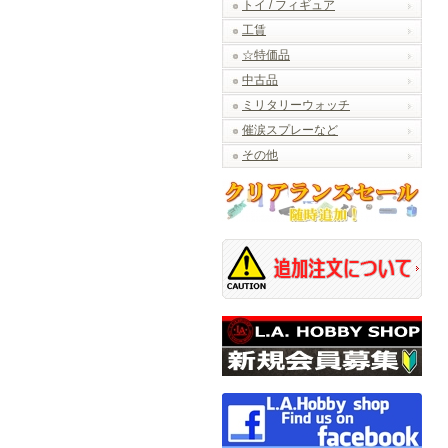
トイ / フィギュア
工賃
☆特価品
中古品
ミリタリーウォッチ
催涙スプレーなど
その他