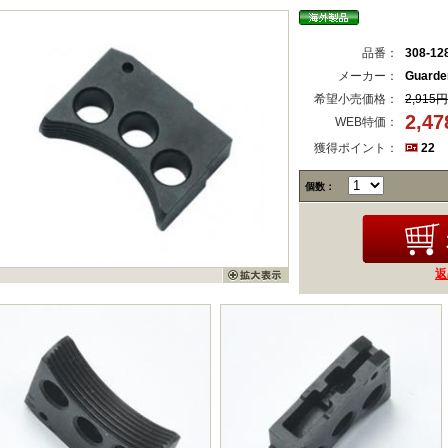
品番：
308-12
メーカー：
Guard
希望小売価格：
2,915円
2,4
WEB特価：
獲得ポイント：
22
個数：
返