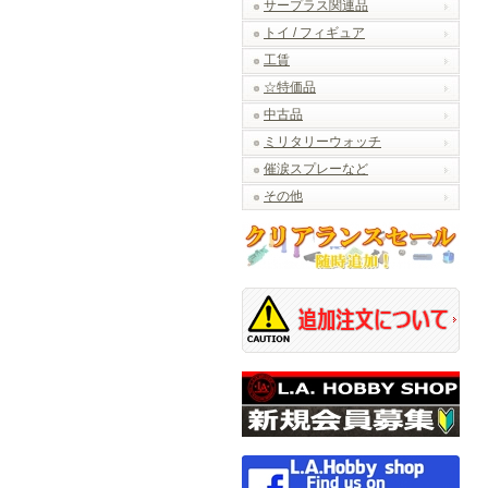
サープラス関連品
トイ / フィギュア
工賃
☆特価品
中古品
ミリタリーウォッチ
催涙スプレーなど
その他