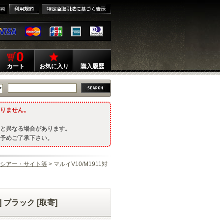
0
カート
お気に入り
購入履歴
りません。
と異なる場合があります。
予めご了承下さい。
シアー・サイト等
> マルイV10/M1911対
] ブラック [取寄]