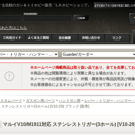
る信頼のガン＆トイホビー販売「L.A.ホビーショップ」
忘れた方はこちら
ホームページ掲載商品は取り扱い品であり、全てを在庫してお
商品の色は閲覧環境により実際と異なる場合があります。
メーカーの仕様変更により、外観・構造等が商品説明及び画像
お客様都合によるキャンセルは不可とさせて頂いております。
カスタムパーツ
>
ガスガン用パーツ
>
ハンドガン用
>
レバー・トリガー・ハンマー・
 ステンレストリガー(3ホール) [V10-29] ブラック [取寄]
マルイV10/M1911対応 ステンレストリガー(3ホール) [V10-29