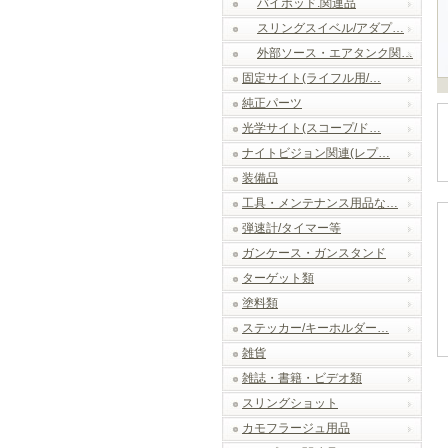
バイポッド.関連品
スリングスイベル/アダプ…
外部ソース・エアタンク関…
固定サイト(ライフル用/…
純正パーツ
光学サイト(スコープ/ド…
ナイトビジョン関連(レプ…
装備品
工具・メンテナンス用品な…
弾速計/タイマー等
ガンケース・ガンスタンド
ターゲット類
塗料類
ステッカー/キーホルダー…
雑貨
雑誌・書籍・ビデオ類
スリングショット
カモフラージュ用品