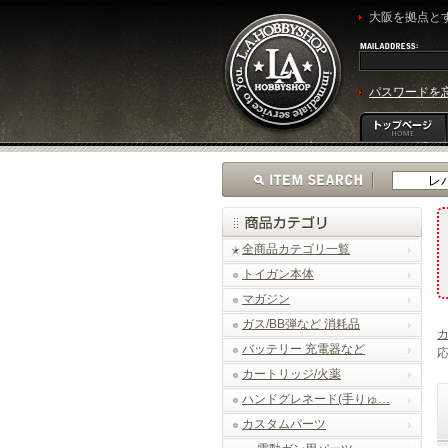
大阪を拠点とす
パスワードを
全商品カテゴリ一覧
トイガン本体
マガジン
ガス/BB弾など 消耗品
バッテリー 充電器など
応
カートリッジ/火薬
ハンドグレネード(手りゅ…
カスタムパーツ