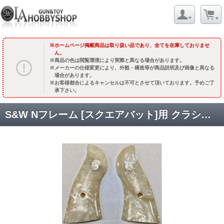
ホームページ掲載商品は取り扱い品であり、全てを在庫しておりませ
ん。
商品の色は閲覧環境により実際と異なる場合があります。
メーカーの仕様変更により、外観・構造等が商品説明及び画像と異なる
場合があります。
お客様都合によるキャンセルは不可とさせて頂いております。予めご了
承下さい。
S&W Nフレーム [スクエアバット]用 クラシックパネル【スムース】 ホワイトパール(フェイク)・メダリオン付 [品切中.再生産待ち]