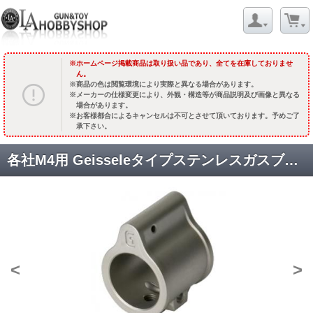
ホームページ掲載商品は取り扱い品であり、全てを在庫しておりませ
ん。
商品の色は閲覧環境により実際と異なる場合があります。
メーカーの仕様変更により、外観・構造等が商品説明及び画像と異なる
場合があります。
お客様都合によるキャンセルは不可とさせて頂いております。予めご了
承下さい。
各社M4用 Geisseleタイプステンレスガスブロック [GM0488] シルバー [取寄]
<
>