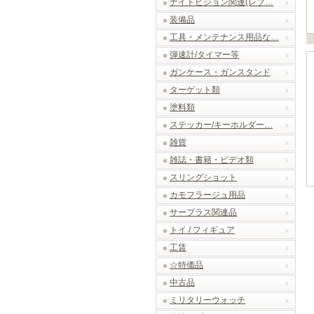
ナイトビジョン関連(レプ…
装備品
工具・メンテナンス用品な…
弾速計/タイマー等
ガンケース・ガンスタンド
ターゲット類
塗料類
ステッカー/キーホルダー…
雑貨
雑誌・書籍・ビデオ類
スリングショット
カモフラージュ用品
サープラス関連品
トイ / フィギュア
工賃
☆特価品
中古品
ミリタリーウォッチ