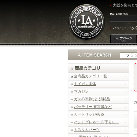
大阪を拠点とす
パスワードを
全商品カテゴリ一覧
トイガン本体
マガジン
ガス/BB弾など 消耗品
バッテリー 充電器など
カートリッジ/火薬
ハンドグレネード(手りゅ…
カスタムパーツ