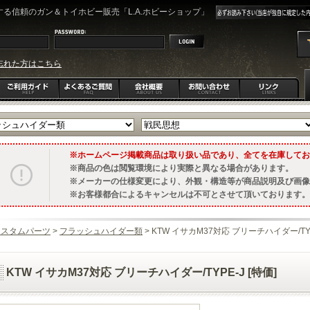
る信頼のガン＆トイホビー販売「L.A.ホビーショップ」
忘れた方はこちら
ホームページ掲載商品は取り扱い品であり、全てを在庫してお
商品の色は閲覧環境により実際と異なる場合があります。
メーカーの仕様変更により、外観・構造等が商品説明及び画像
お客様都合によるキャンセルは不可とさせて頂いております。
カスタムパーツ
>
フラッシュハイダー類
> KTW イサカM37対応 ブリーチハイダー/TYPE
KTW イサカM37対応 ブリーチハイダー/TYPE-J [特価]