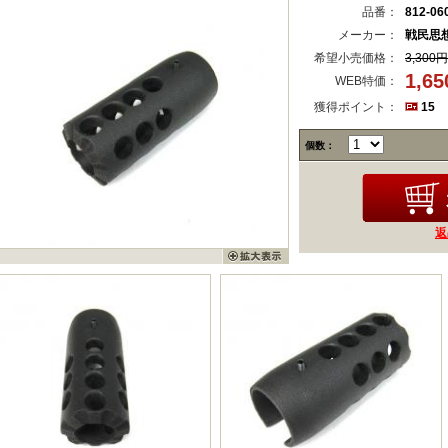
品番：
812-06
メーカー：
戦民思
希望小売価格：
3,300円
1,6
WEB特価：
獲得ポイント：
15
個数：
返