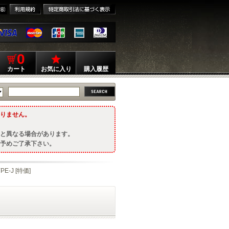
0
カート
お気に入り
購入履歴
りません。
と異なる場合があります。
予めご了承下さい。
-J [特価]