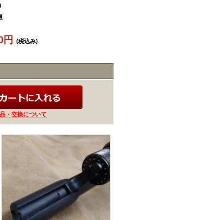
0
想
50円
(税込み)
品・交換について