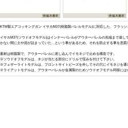
KTW製エアコッキングガン イサカM37(樹脂製バレルモデル)に対応した、フラッ
イサカM37(ソウドオフモデル)はインナーバレルがアウターバレルの先端まで達
かない間に土や泥が詰まっていた…という事があるため、それを防止する事を意図
素材は樹脂製で、アウターバレルに差し込んでイモネジで止める構造です。
※ソウドオフモデルは、ネジが当たる部分にドリルで窪みを付けて下さい。
※フェザーライトモデルは、フロントサイトビーズを外してその穴にイモネジを通
※ライアットモデルは、アウターバレルが金属製のためソウドオフモデル同様には