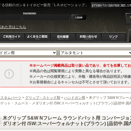
る信頼のガン＆トイホビー販売「L.A.ホビーショップ」
忘れた方はこちら
ホームページ掲載商品は取り扱い品であり、全てを在庫してお
商品の色は閲覧環境により実際と異なる場合があります。
メーカーの仕様変更により、外観・構造等が商品説明及び画像
お客様都合によるキャンセルは不可とさせて頂いております。
カスタムパーツ
>
グリップ・ストック類
>
ハンドガン用
> 木グリップ S&W Nフレ
ゲット・スムース・メダリオン付 /SW:スーパーウォルナット(ブラウン) [品切中.国
木グリップ S&W Nフレーム ラウンドバット用 コンバージ
ダリオン付 /SW:スーパーウォルナット(ブラウン) [品切中.