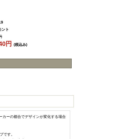
19
モント
円
440円
(税込み)
ーカーの都合でデザインが変化する場合
ップです。