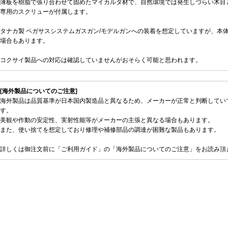
薄板を樹脂で張り合わせて固めたマイカルタ材で、自然環境では発生しづらい木目
専用のスクリューが付属します。
タナカ製 ペガサスシステムガスガン/モデルガンへの装着を想定していますが、本
場合もあります。
コクサイ製品への対応は確認していませんがおそらく可能と思われます。
[海外製品についてのご注意]
海外製品は品質基準が日本国内製造品と異なるため、メーカーが正常と判断してい
す。
美観や作動の安定性、実射性能等がメーカーの主張と異なる場合もあります。
また、使い捨てを想定しており修理や補修部品の調達が困難な製品もあります。
詳しくは御注文前に「ご利用ガイド」の「海外製品についてのご注意」をお読み頂