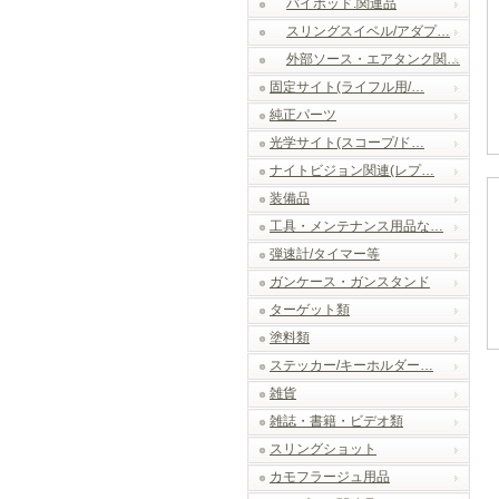
バイポッド.関連品
スリングスイベル/アダプ…
外部ソース・エアタンク関…
固定サイト(ライフル用/…
純正パーツ
光学サイト(スコープ/ド…
ナイトビジョン関連(レプ…
装備品
工具・メンテナンス用品な…
弾速計/タイマー等
ガンケース・ガンスタンド
ターゲット類
塗料類
ステッカー/キーホルダー…
雑貨
雑誌・書籍・ビデオ類
スリングショット
カモフラージュ用品