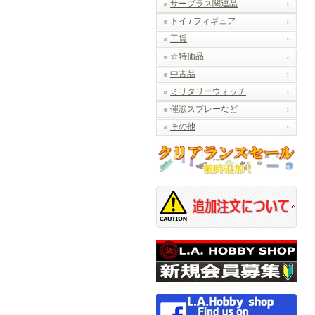
サープラス関連品
トイ / フィギュア
工賃
☆特価品
中古品
ミリタリーウォッチ
催涙スプレーなど
その他