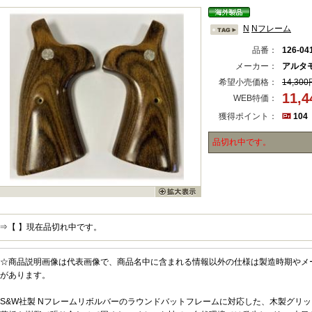
N
Nフレーム
品番：
126-04
メーカー：
アルタ
希望小売価格：
14,300
11,
WEB特価：
獲得ポイント：
104
品切れ中です。
⇒【 】現在品切れ中です。
☆商品説明画像は代表画像で、商品名中に含まれる情報以外の仕様は製造時期やメ
があります。
S&W社製 Nフレームリボルバーのラウンドバットフレームに対応した、木製グリ